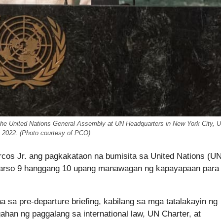
the United Nations General Assembly at UN Headquarters in New York City, U
 2022. (Photo courtesy of PCO)
cos Jr. ang pagkakataon na bumisita sa United Nations (U
 Marso 9 hanggang 10 upang manawagan ng kapayapaan para
sa pre-departure briefing, kabilang sa mga tatalakayin ng
an ng paggalang sa international law, UN Charter, at