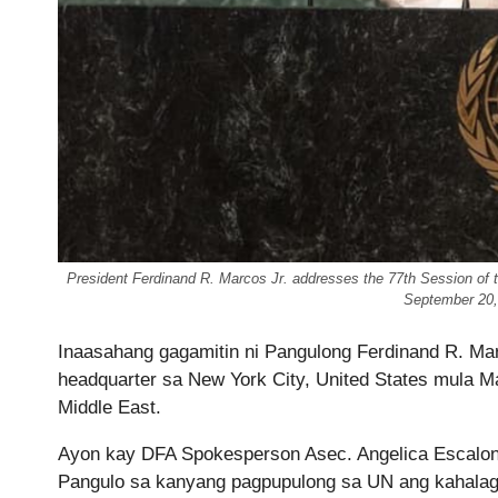
President Ferdinand R. Marcos Jr. addresses the 77th Session of 
September 20,
Inaasahang gagamitin ni Pangulong Ferdinand R. Mar
headquarter sa New York City, United States mula
Middle East.
Ayon kay DFA Spokesperson Asec. Angelica Escalona 
Pangulo sa kanyang pagpupulong sa UN ang kahalagah