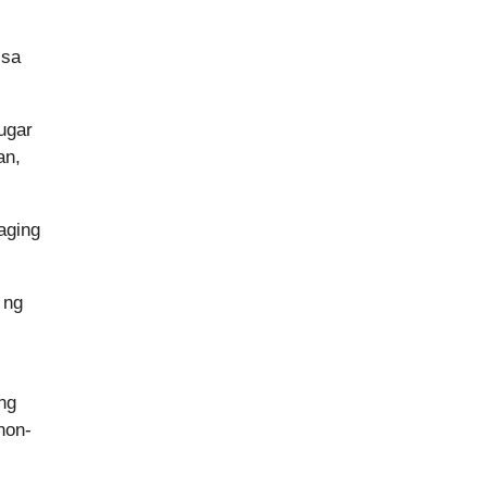
 sa
ugar
an,
aging
 ng
ng
non-