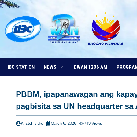
Skip
to
content
IBC STATION
NEWS
DWAN 1206 AM
PROGRA
PBBM, ipapanawagan ang kapaya
pagbisita sa UN headquarter sa
Kristel Isidro
March 6, 2026
749
Views