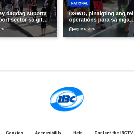
NATIONAL
ay dagdag suporta
DSWD, pinaigting ang rel
port sector sa gitna
operations para sa mga
loy na suspensyon
apektado ng habagat at
026
August 6, 2026
-pasahe
Bagyong Luis, Maymay
Cookies
Accessibility
Help
Contact the IBCTV