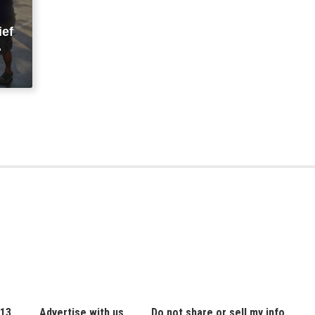
ief
 13
Advertise with us
Do not share or sell my info