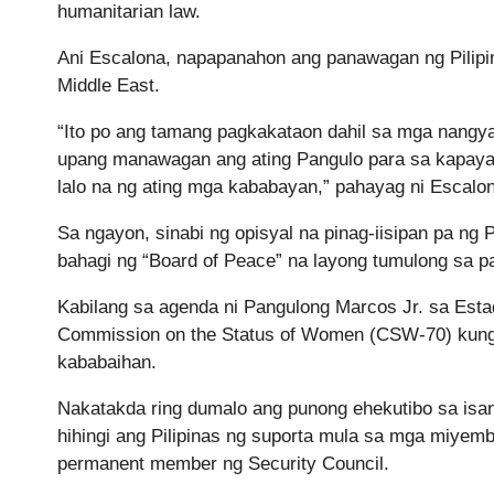
humanitarian law.
Ani Escalona, napapanahon ang panawagan ng Pilipin
Middle East.
“Ito po ang tamang pagkakataon dahil sa mga nangy
upang manawagan ang ating Pangulo para sa kapayapa
lalo na ng ating mga kababayan,” pahayag ni Escalo
Sa ngayon, sinabi ng opisyal na pinag-iisipan pa ng
bahagi ng “Board of Peace” na layong tumulong sa p
Kabilang sa agenda ni Pangulong Marcos Jr. sa Esta
Commission on the Status of Women (CSW-70) kung s
kababaihan.
Nakatakda ring dumalo ang punong ehekutibo sa isa
hihingi ang Pilipinas ng suporta mula sa mga miye
permanent member ng Security Council.