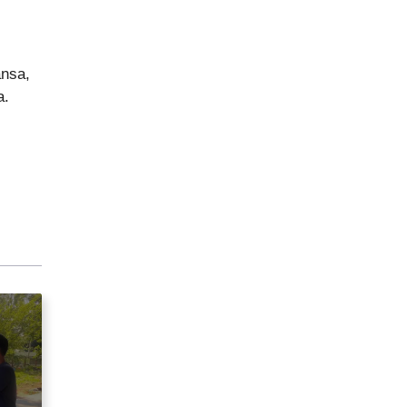
ansa,
a.