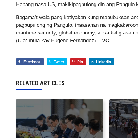
Habang nasa US, makikipagpulong din ang Pangulo k
Bagama’t wala pang katiyakan kung mabubuksan ang
pagpupulong ng Pangulo, inaasahan na magkakaroon 
maritime security, global economy, at sa kaligtasan
(Ulat mula kay Eugene Fernandez) –
VC
Facebook
Tweet
Pin
LinkedIn
RELATED ARTICLES