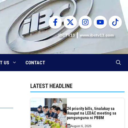
IBCTV13
www.ibctv13.com
T US
CONTACT
LATEST HEADLINE
24 priority bills, tinalakay sa
ikaapat na LEDAC meeting sa
pangunguna ni PBBM
August 6, 2026