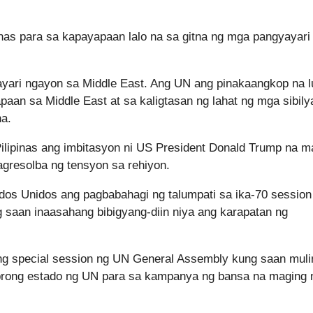
as para sa kapayapaan lalo na sa gitna ng mga pangyayari
ayari ngayon sa Middle East. Ang UN ang pinakaangkop na l
an sa Middle East at sa kaligtasan ng lahat ng mga sibily
na.
 Pilipinas ang imbitasyon ni US President Donald Trump na m
agresolba ng tensyon sa rehiyon.
dos Unidos ang pagbabahagi ng talumpati sa ika-70 session
aan inaasahang bibigyang-diin niya ang karapatan ng
ng special session ng UN General Assembly kung saan muli
mbrong estado ng UN para sa kampanya ng bansa na maging 