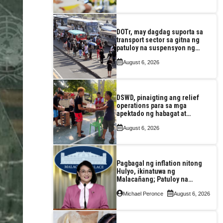
DOTr, may dagdag suporta sa
transport sector sa gitna ng
patuloy na suspensyon ng
taas-pasahe
August 6, 2026
DSWD, pinaigting ang relief
operations para sa mga
apektado ng habagat at
Bagyong Luis, Maymay
August 6, 2026
Pagbagal ng inflation nitong
Hulyo, ikinatuwa ng
Malacañang; Patuloy na
nakatutok sa banta sa
Michael Peronce
August 6, 2026
seguridad sa pagkain,
enerhiya