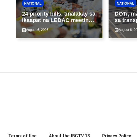
NATIONAL
NATIONAL
24 priority bills, tinalakay sa
DOTr, m
ikaapat na LEDAC meeting
sa trans
sa pangunguna ni PBBM
ng patu
August 6, 2026
August 6, 2
ng taas
Terms of Use
About the IBCTV 13
Privacy Policy