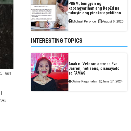
PBBM, binigyan ng
kapangyarihan ang DepEd na
tukuyin ang pinaka-epektibong
paraan ng pagtuturo sa K-12
Michael Peronce
August 6, 2026
INTERESTING TOPICS
Anak ni Veteran actress Eva
Darren, netizens, dismayado
sa FAMAS
S, last
Divine Paguntalan
June 17, 2024
N)
 sa