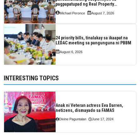
pagpapatupad ng Real Property
Valuation and Assessment Reform Act
Michael Peronce
August 7, 2026
24 priority bills, tinalakay sa ikaapat na
LEDAC meeting sa pangunguna ni PBBM
August 6, 2026
INTERESTING TOPICS
Anak ni Veteran actress Eva Darren,
netizens, dismayado sa FAMAS
Divine Paguntalan
June 17, 2024