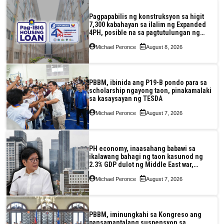
Pagpapabilis ng konstruksyon sa higit
7,300 kabahayan sa ilalim ng Expanded
4PH, posible na sa pagtutulungan ng
Pag-IBIG at P.A. Alvarez
Michael Peronce
August 8, 2026
PBBM, ibinida ang P19-B pondo para sa
scholarship ngayong taon, pinakamalaki
sa kasaysayan ng TESDA
Michael Peronce
August 7, 2026
PH economy, inaasahang babawi sa
ikalawang bahagi ng taon kasunod ng
2.3% GDP dulot ng Middle East war,
pagkaantala ng public construction
Michael Peronce
August 7, 2026
PBBM, iminungkahi sa Kongreso ang
pansamantalang suspensyon sa