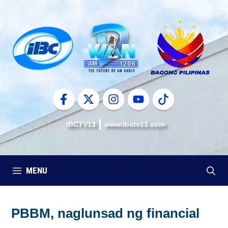
Skip
to
content
IBCTV13
www.ibctv13.com
MENU
PBBM, naglunsad ng financial