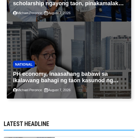
scholarship ngayong taon, pinakamalaki
sa kasaysayan ng TESDA
Michael Peronce
August 7, 2026
NATIONAL
PH economy, inaasahang babawi sa
ikalawang bahagi ng taon kasunod ng
2.3% GDP dulot ng Middle East war,
Michael Peronce
August 7, 2026
pagkaantala ng public construction
LATEST HEADLINE