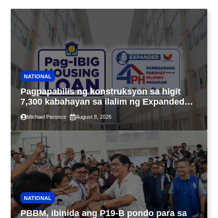
NATIONAL
Pagpapabilis ng konstruksyon sa higit
7,300 kabahayan sa ilalim ng Expanded
4PH, posible na sa pagtutulungan ng Pag-
Michael Peronce
August 8, 2026
IBIG at P.A. Alvarez
NATIONAL
PBBM, ibinida ang P19-B pondo para sa