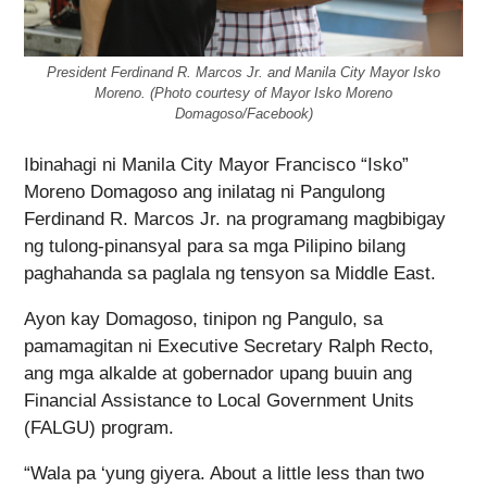
President Ferdinand R. Marcos Jr. and Manila City Mayor Isko
Moreno. (Photo courtesy of Mayor Isko Moreno
Domagoso/Facebook)
Ibinahagi ni Manila City Mayor Francisco “Isko”
Moreno Domagoso ang inilatag ni Pangulong
Ferdinand R. Marcos Jr. na programang magbibigay
ng tulong-pinansyal para sa mga Pilipino bilang
paghahanda sa paglala ng tensyon sa Middle East.
Ayon kay Domagoso, tinipon ng Pangulo, sa
pamamagitan ni Executive Secretary Ralph Recto,
ang mga alkalde at gobernador upang buuin ang
Financial Assistance to Local Government Units
(FALGU) program.
“Wala pa ‘yung giyera. About a little less than two