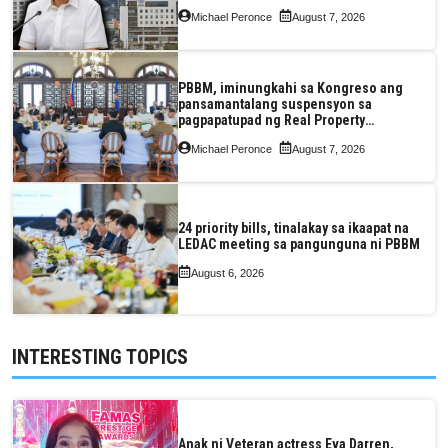
pagkaantala ng public construction
Michael Peronce
August 7, 2026
PBBM, iminungkahi sa Kongreso ang
pansamantalang suspensyon sa
pagpapatupad ng Real Property
Valuation and Assessment Reform Act
Michael Peronce
August 7, 2026
24 priority bills, tinalakay sa ikaapat na
LEDAC meeting sa pangunguna ni PBBM
August 6, 2026
INTERESTING TOPICS
Anak ni Veteran actress Eva Darren,