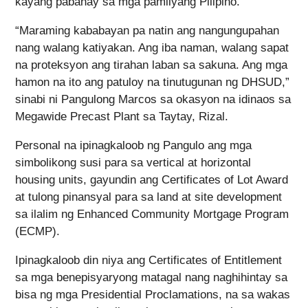
kayang pabahay sa mga pamilyang Pilipino.
“Maraming kababayan pa natin ang nangungupahan
nang walang katiyakan. Ang iba naman, walang sapat
na proteksyon ang tirahan laban sa sakuna. Ang mga
hamon na ito ang patuloy na tinutugunan ng DHSUD,”
sinabi ni Pangulong Marcos sa okasyon na idinaos sa
Megawide Precast Plant sa Taytay, Rizal.
Personal na ipinagkaloob ng Pangulo ang mga
simbolikong susi para sa vertical at horizontal
housing units, gayundin ang Certificates of Lot Award
at tulong pinansyal para sa land at site development
sa ilalim ng Enhanced Community Mortgage Program
(ECMP).
Ipinagkaloob din niya ang Certificates of Entitlement
sa mga benepisyaryong matagal nang naghihintay sa
bisa ng mga Presidential Proclamations, na sa wakas