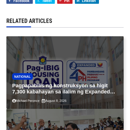
Facebook
Tweet
Pin
LinkedIn
RELATED ARTICLES
NATIONAL
Pagpapabilis ng konstruksyon sa higit
7,300 kabahayan sa ilalim ng Expanded
4PH, posible na sa pagtutulungan ng Pag-
Michael Peronce
August 8, 2026
IBIG at P.A. Alvarez