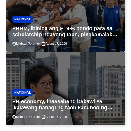
NATIONAL
PBBM, ibinida ang P19-B pondo para sa
scholarship ngayong taon, pinakamalaki
sa kasaysayan ng TESDA
Michael Peronce
August 7, 2026
NATIONAL
PH economy, inaasahang babawi sa
ikalawang bahagi ng taon kasunod ng
2.3% GDP dulot ng Middle East war,
Michael Peronce
August 7, 2026
pagkaantala ng public construction