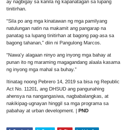
ay nagbigay sa kanila ng kapanatagan sa lupang
tinitirhan.
“Sila po ang mga kinatawan ng mga pamilyang
natulungan natin na makamit ang pangarap na
panatag sa lupang tinitirhan at bagong pag-asa sa
bagong tahanan,” diin ni Pangulong Marcos.
“Nawa’y alagaan ninyo ang inyong mga bahay at
punan ito ng maraming magagandang alaala kasama
ng inyong mga mahal sa buhay.”
Itinatag noong Pebrero 14, 2019 sa bisa ng Republic
Act No. 11201, ang DHSUD ang pangunahing
ahensya na nangangasiwa, nagbabalangkas, at
nakikipag-ugnayan hinggil sa mga programa sa
pabahay at urban development. |
PND