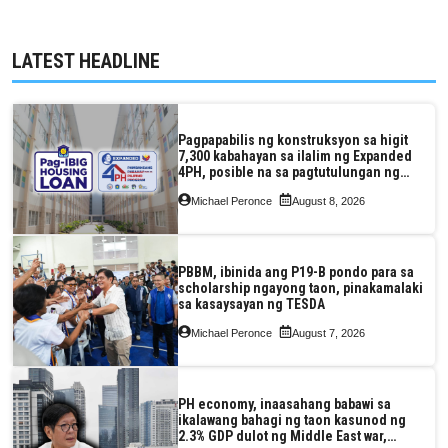
LATEST HEADLINE
Pagpapabilis ng konstruksyon sa higit
7,300 kabahayan sa ilalim ng Expanded
4PH, posible na sa pagtutulungan ng
Pag-IBIG at P.A. Alvarez
Michael Peronce
August 8, 2026
PBBM, ibinida ang P19-B pondo para sa
scholarship ngayong taon, pinakamalaki
sa kasaysayan ng TESDA
Michael Peronce
August 7, 2026
PH economy, inaasahang babawi sa
ikalawang bahagi ng taon kasunod ng
2.3% GDP dulot ng Middle East war,