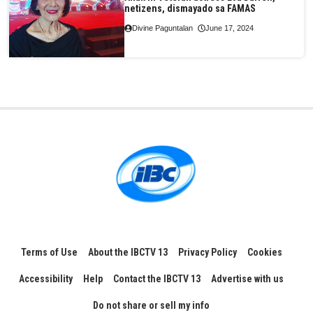
netizens, dismayado sa FAMAS
Divine Paguntalan
June 17, 2024
Terms of Use
About the IBCTV 13
Privacy Policy
Cookies
Accessibility
Help
Contact the IBCTV 13
Advertise with us
Do not share or sell my info