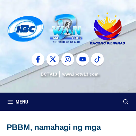
Skip
to
content
IBCTV13
www.ibctv13.com
MENU
PBBM, namahagi ng mga