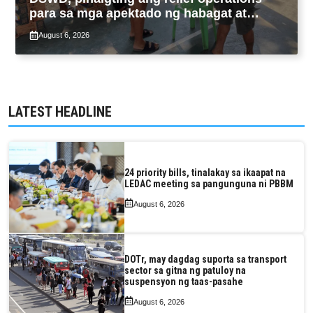
para sa mga apektado ng habagat at
Bagyong Luis, Maymay
August 6, 2026
LATEST HEADLINE
24 priority bills, tinalakay sa ikaapat na
LEDAC meeting sa pangunguna ni PBBM
August 6, 2026
DOTr, may dagdag suporta sa transport
sector sa gitna ng patuloy na
suspensyon ng taas-pasahe
August 6, 2026