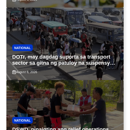
NATIONAL
DOTr, may dagdag suporta sa transport
sector sa gitna ng patuloy na suspensyon
ng taas-pasahe
August 6, 2026
NATIONAL
DSWD, pinaigting ang relief operations