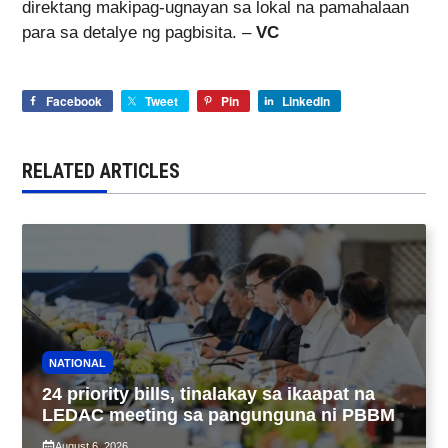
direktang makipag-ugnayan sa lokal na pamahalaan
para sa detalye ng pagbisita. –
VC
Facebook
Tweet
Pin
LinkedIn
RELATED ARTICLES
NATIONAL
24 priority bills, tinalakay sa ikaapat na
LEDAC meeting sa pangunguna ni PBBM
August 6, 2026