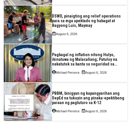
DSWD, pinaigting ang relief operations
para sa mga apektado ng habagat at
Bagyong Luis, Maymay
August 6, 2026
Pagbagal ng inflation nitong Hulyo,
ikinatuwa ng Malacañang; Patuloy na
nakatutok sa banta sa seguridad sa
pagkain, enerhiya
Michael Peronce
August 6, 2026
PBBM, binigyan ng kapangyarihan ang
DepEd na tukuyin ang pinaka-epektibong
paraan ng pagtuturo sa K-12
Michael Peronce
August 6, 2026