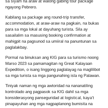
sa siyam na araw at walong gabing tour package
ngayong Pebrero.
Kabilang sa package ang round-trip transfer,
accommodation, at araw-araw na pagkain, na bukas
para sa mga lokal at dayuhang turista. Sila ay
sasailalim sa masusing booking confirmation at
mahigpit na pagsunod sa umiiral na panuntunan sa
paglalakbay.
Pormal na binuksan ang KIG para sa turismo noong
Marso 2023 sa pamamagitan ng Great Kalayaan
Expedition, o isang linggong paglalayag na maglilibot
sa mga turista sa mga pangunahing isla ng Palawan.
Tiniyak naman ng mga awtoridad na nananatiling
kontrolado ang pagpasok sa KIG dahil sa mga
konsiderasyong panseguridad at logistical, kaya’t
pinapayuhan ang mga nagpaplanong bumisita na