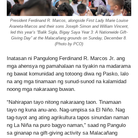
President Ferdinand R. Marcos, alongside First Lady Marie Louise
Araneta-Marcos and their sons Joseph Simon and William Vincent,
led this year’s “Balik Sigla, Bigay Saya Year 3: A Nationwide Gift-
Giving Day” at the Malacañang grounds on Sunday, December 8.
(Photo by PCO)
Inatasan ni Pangulong Ferdinand R. Marcos Jr. ang
mga ahensya ng pamahalaan na tiyakin na madarama
ng bawat komunidad ang totoong diwa ng Pasko, lalo
na ang mga tinamaan ng sunud-sunod na kalamidad
noong mga nakaraang buwan.
“Nahirapan tayo nitong nakaraang taon. Tinamaan
tayo ng kuna anu-ano. Nag-umpisa sa El Niño. Nag
tag-tuyot ang ating agrikultura tapos sinundan naman
ng La Niña na puro bagyo naman,” saad ng Pangulo
sa ginanap na gift-giving activity sa Malacañang