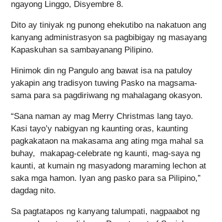
ngayong Linggo, Disyembre 8.
Dito ay tiniyak ng punong ehekutibo na nakatuon ang
kanyang administrasyon sa pagbibigay ng masayang
Kapaskuhan sa sambayanang Pilipino.
Hinimok din ng Pangulo ang bawat isa na patuloy
yakapin ang tradisyon tuwing Pasko na magsama-
sama para sa pagdiriwang ng mahalagang okasyon.
“Sana naman ay mag Merry Christmas lang tayo.
Kasi tayo’y nabigyan ng kaunting oras, kaunting
pagkakataon na makasama ang ating mga mahal sa
buhay, makapag-celebrate ng kaunti, mag-saya ng
kaunti, at kumain ng masyadong maraming lechon at
saka mga hamon. Iyan ang pasko para sa Pilipino,”
dagdag nito.
Sa pagtatapos ng kanyang talumpati, nagpaabot ng