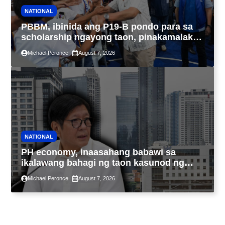
NATIONAL
PBBM, ibinida ang P19-B pondo para sa
scholarship ngayong taon, pinakamalaki
sa kasaysayan ng TESDA
Michael Peronce
August 7, 2026
NATIONAL
PH economy, inaasahang babawi sa
ikalawang bahagi ng taon kasunod ng
2.3% GDP dulot ng Middle East war,
Michael Peronce
August 7, 2026
pagkaantala ng public construction