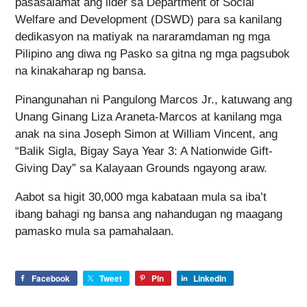
pasasalamat ang lider sa Department of Social
Welfare and Development (DSWD) para sa kanilang
dedikasyon na matiyak na nararamdaman ng mga
Pilipino ang diwa ng Pasko sa gitna ng mga pagsubok
na kinakaharap ng bansa.
Pinangunahan ni Pangulong Marcos Jr., katuwang ang
Unang Ginang Liza Araneta-Marcos at kanilang mga
anak na sina Joseph Simon at William Vincent, ang
“Balik Sigla, Bigay Saya Year 3: A Nationwide Gift-
Giving Day” sa Kalayaan Grounds ngayong araw.
Aabot sa higit 30,000 mga kabataan mula sa iba’t
ibang bahagi ng bansa ang nahandugan ng maagang
pamasko mula sa pamahalaan.
Facebook
Tweet
Pin
LinkedIn