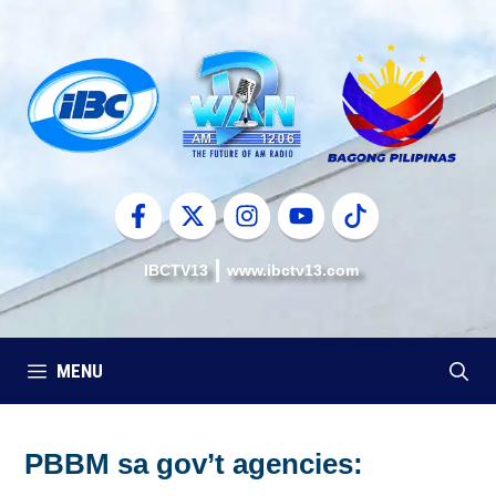
Skip
to
content
IBCTV13
www.ibctv13.com
MENU
PBBM sa gov’t agencies: