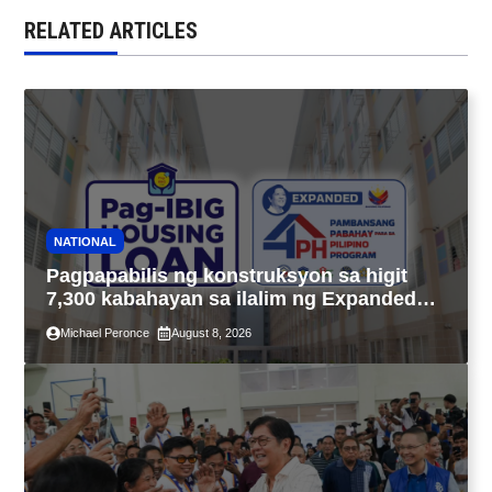
RELATED ARTICLES
NATIONAL
Pagpapabilis ng konstruksyon sa higit
7,300 kabahayan sa ilalim ng Expanded
4PH, posible na sa pagtutulungan ng Pag-
Michael Peronce
August 8, 2026
IBIG at P.A. Alvarez