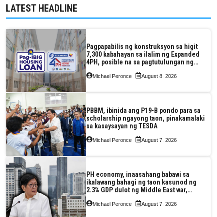
LATEST HEADLINE
Pagpapabilis ng konstruksyon sa higit
7,300 kabahayan sa ilalim ng Expanded
4PH, posible na sa pagtutulungan ng
Pag-IBIG at P.A. Alvarez
Michael Peronce
August 8, 2026
PBBM, ibinida ang P19-B pondo para sa
scholarship ngayong taon, pinakamalaki
sa kasaysayan ng TESDA
Michael Peronce
August 7, 2026
PH economy, inaasahang babawi sa
ikalawang bahagi ng taon kasunod ng
2.3% GDP dulot ng Middle East war,
pagkaantala ng public construction
Michael Peronce
August 7, 2026