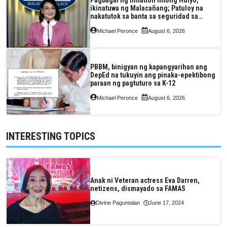
ikinatuwa ng Malacañang; Patuloy na
nakatutok sa banta sa seguridad sa
pagkain, enerhiya
Michael Peronce
August 6, 2026
PBBM, binigyan ng kapangyarihan ang
DepEd na tukuyin ang pinaka-epektibong
paraan ng pagtuturo sa K-12
Michael Peronce
August 6, 2026
INTERESTING TOPICS
Anak ni Veteran actress Eva Darren,
netizens, dismayado sa FAMAS
Divine Paguntalan
June 17, 2024