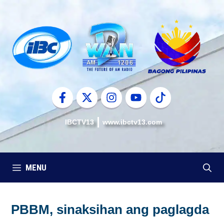
Skip
to
content
IBCTV13
www.ibctv13.com
MENU
PBBM, sinaksihan ang paglagda