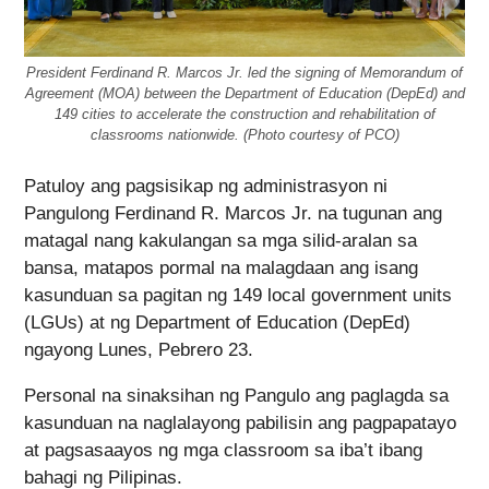
President Ferdinand R. Marcos Jr. led the signing of Memorandum of
Agreement (MOA) between the Department of Education (DepEd) and
149 cities to accelerate the construction and rehabilitation of
classrooms nationwide. (Photo courtesy of PCO)
Patuloy ang pagsisikap ng administrasyon ni
Pangulong Ferdinand R. Marcos Jr. na tugunan ang
matagal nang kakulangan sa mga silid-aralan sa
bansa, matapos pormal na malagdaan ang isang
kasunduan sa pagitan ng 149 local government units
(LGUs) at ng Department of Education (DepEd)
ngayong Lunes, Pebrero 23.
Personal na sinaksihan ng Pangulo ang paglagda sa
kasunduan na naglalayong pabilisin ang pagpapatayo
at pagsasaayos ng mga classroom sa iba’t ibang
bahagi ng Pilipinas.