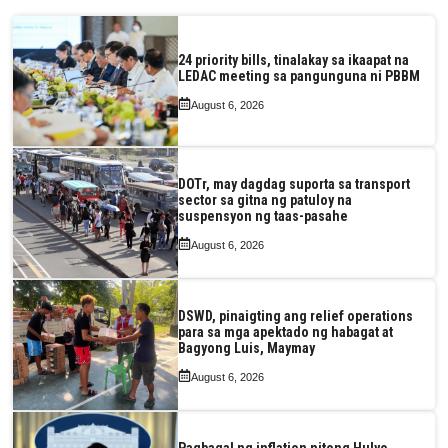
24 priority bills, tinalakay sa ikaapat na
LEDAC meeting sa pangunguna ni PBBM
August 6, 2026
DOTr, may dagdag suporta sa transport
sector sa gitna ng patuloy na
suspensyon ng taas-pasahe
August 6, 2026
DSWD, pinaigting ang relief operations
para sa mga apektado ng habagat at
Bagyong Luis, Maymay
August 6, 2026
Pagbagal ng inflation nitong Hulyo,