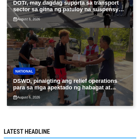
DOTr, may dagdag suporta sa transport
sector sa gitna ng patuloy na suspensyon
ng taas-pasahe
August 6, 2026
NATIONAL
DSWD, pinaigting ang relief operations
para sa mga apektado ng habagat at
Bagyong Luis, Maymay
August 6, 2026
LATEST HEADLINE