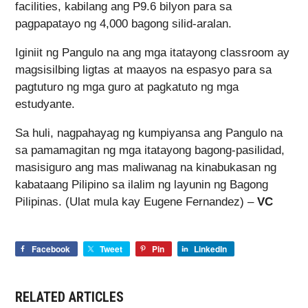
facilities, kabilang ang P9.6 bilyon para sa
pagpapatayo ng 4,000 bagong silid-aralan.
Iginiit ng Pangulo na ang mga itatayong classroom ay
magsisilbing ligtas at maayos na espasyo para sa
pagtuturo ng mga guro at pagkatuto ng mga
estudyante.
Sa huli, nagpahayag ng kumpiyansa ang Pangulo na
sa pamamagitan ng mga itatayong bagong-pasilidad,
masisiguro ang mas maliwanag na kinabukasan ng
kabataang Pilipino sa ilalim ng layunin ng Bagong
Pilipinas. (Ulat mula kay Eugene Fernandez) –
VC
Facebook
Tweet
Pin
LinkedIn
RELATED ARTICLES