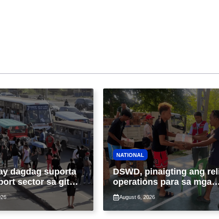
NATIONAL
ay dagdag suporta
DSWD, pinaigting ang rel
port sector sa gitna
operations para sa mga
loy na suspensyon
apektado ng habagat at
026
August 6, 2026
-pasahe
Bagyong Luis, Maymay