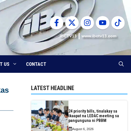
IBCTV13
www.ibctv13.com
T US
CONTACT
LATEST HEADLINE
kas
24 priority bills, tinalakay sa
ikaapat na LEDAC meeting sa
pangunguna ni PBBM
August 6, 2026