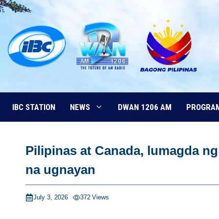
Skip
to
content
IBC STATION
NEWS
DWAN 1206 AM
PROGRA
Pilipinas at Canada, lumagda n
na ugnayan
July 3, 2026
372
Views