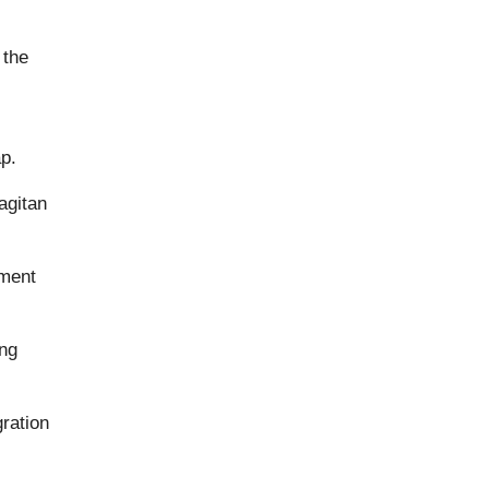
 the
p.
agitan
tment
ong
ration