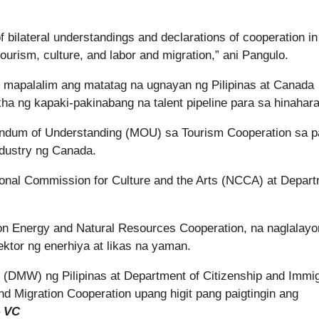
f bilateral understandings and declarations of cooperation in
ourism, culture, and labor and migration,” ani Pangulo.
mapalalim ang matatag na ugnayan ng Pilipinas at Canada
a ng kapaki-pakinabang na talent pipeline para sa hinahara
dum of Understanding (MOU) sa Tourism Cooperation sa p
ndustry ng Canada.
onal Commission for Culture and the Arts (NCCA) at Depar
 on Energy and Natural Resources Cooperation, na naglalay
ktor ng enerhiya at likas na yaman.
DMW) ng Pilipinas at Department of Citizenship and Immig
nd Migration Cooperation upang higit pang paigtingin ang
–
VC