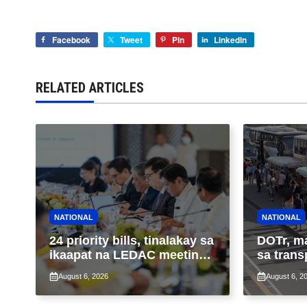
Facebook
Tweet
Pin
LinkedIn
RELATED ARTICLES
NATIONAL
NATIONAL
24 priority bills, tinalakay sa
DOTr, m
ikaapat na LEDAC meeting
sa trans
sa pangunguna ni PBBM
ng patu
August 6, 2026
August 6, 2
ng taas