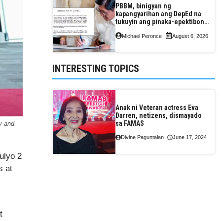
PBBM, binigyan ng
kapangyarihan ang DepEd na
tukuyin ang pinaka-epektibong
paraan ng pagtuturo sa K-12
Michael Peronce
August 6, 2026
INTERESTING TOPICS
Anak ni Veteran actress Eva
Darren, netizens, dismayado
sa FAMAS
y and
Divine Paguntalan
June 17, 2024
ulyo 2
s at
t