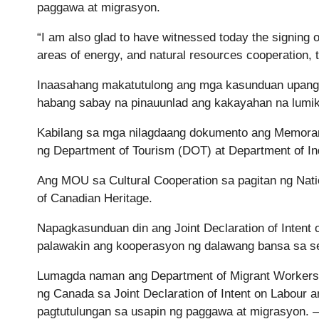
paggawa at migrasyon.
“
I am also glad to have witnessed today the signing o
areas of energy, and natural resources cooperation, t
Inaasahang makatutulong ang mga kasunduan upang 
habang sabay na pinauunlad ang kakayahan na lumikh
Kabilang sa mga nilagdaang dokumento ang Memoran
ng Department of Tourism (DOT) at Department of I
Ang MOU sa Cultural Cooperation sa pagitan ng Nati
of Canadian Heritage.
Napagkasunduan din ang Joint Declaration of Intent
palawakin ang kooperasyon ng dalawang bansa sa se
Lumagda naman ang Department of Migrant Workers (
ng Canada sa Joint Declaration of Intent on Labour a
pagtutulungan sa usapin ng paggawa at migrasyon. 