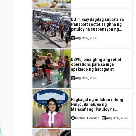
DOTr, may dagdag suporta sa
transport sector sa gitna ng
patuloy na suspensyon ng
taas-pasahe
August 6, 2026
DSWD, pinaigting ang relief
operations para sa mga
apektado ng habagat at
Bagyong Luis, Maymay
August 6, 2026
Pagbagal ng inflation nitong
Hulyo, ikinatuwa ng
Malacañang; Patuloy na
nakatutok sa banta sa
Michael Peronce
August 6, 2026
seguridad sa pagkain,
enerhiya