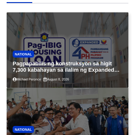
NATIONAL
Pagpapabilis ng konstruksyon sa higit
7,300 kabahayan sa ilalim ng Expanded
4PH, posible na sa pagtutulungan ng Pag-
Michael Peronce
August 8, 2026
IBIG at P.A. Alvarez
NATIONAL