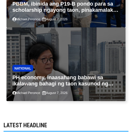
PBBM, ibinida ang P19-B pondo para sa
scholarship ngayong taon, pinakamalaki
sa kasaysayan ng TESDA
Michael Peronce
August 7, 2026
NATIONAL
PH economy, inaasahang babawi sa
ikalawang bahagi ng taon kasunod ng
2.3% GDP dulot ng Middle East war,
Michael Peronce
August 7, 2026
pagkaantala ng public construction
LATEST HEADLINE