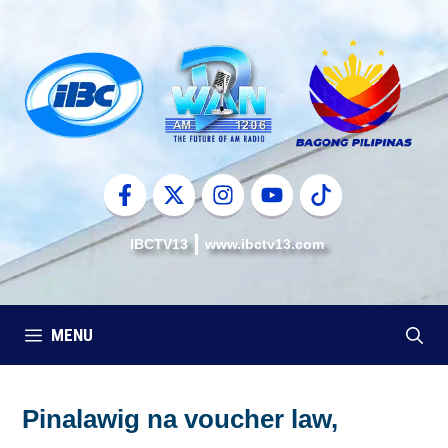
Skip
to
content
IBCTV13
www.ibctv13.com
MENU
Pinalawig na voucher law,