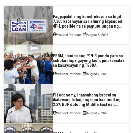
Pagpapabilis ng konstruksyon sa higit
7,300 kabahayan sa ilalim ng Expanded
4PH, posible na sa pagtutulungan ng
Pag-IBIG at P.A. Alvarez
Michael Peronce
August 8, 2026
PBBM, ibinida ang P19-B pondo para sa
scholarship ngayong taon, pinakamalaki
sa kasaysayan ng TESDA
Michael Peronce
August 7, 2026
PH economy, inaasahang babawi sa
ikalawang bahagi ng taon kasunod ng
2.3% GDP dulot ng Middle East war,
pagkaantala ng public construction
Michael Peronce
August 7, 2026