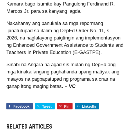
Kamara bago isumite kay Pangulong Ferdinand R.
Marcos Jr. para sa kanyang lagda.
Nakahanay ang panukala sa mga repormang
ipinatutupad sa ilalim ng DepEd Order No. 11, s.
2026, na naglalayong paigtingin ang implementasyon
ng Enhanced Government Assistance to Students and
Teachers in Private Education (E-GASTPE).
Sinabi na Angara na agad sisimulan ng DepEd ang
mga kinakailangang paghahanda upang matiyak ang
maayos na pagpapatupad ng programa sa oras na
ganap itong maging batas.
–
VC
Facebook
Tweet
Pin
LinkedIn
RELATED ARTICLES