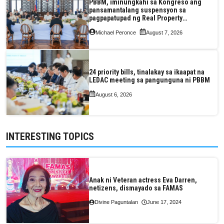
PBBM, iminungkahi sa Kongreso ang
pansamantalang suspensyon sa
pagpapatupad ng Real Property
Valuation and Assessment Reform Act
Michael Peronce
August 7, 2026
24 priority bills, tinalakay sa ikaapat na
LEDAC meeting sa pangunguna ni PBBM
August 6, 2026
INTERESTING TOPICS
Anak ni Veteran actress Eva Darren,
netizens, dismayado sa FAMAS
Divine Paguntalan
June 17, 2024