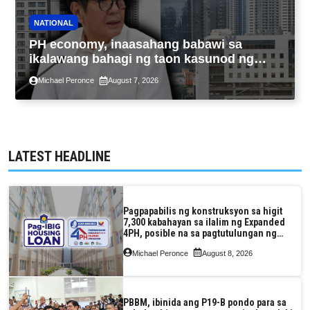
NATIONAL
PH economy, inaasahang babawi sa
ikalawang bahagi ng taon kasunod ng
2.3% GDP dulot ng Middle East war,
Michael Peronce
August 7, 2026
pagkaantala ng public construction
LATEST HEADLINE
Pagpapabilis ng konstruksyon sa higit
7,300 kabahayan sa ilalim ng Expanded
4PH, posible na sa pagtutulungan ng
Pag-IBIG at P.A. Alvarez
Michael Peronce
August 8, 2026
PBBM, ibinida ang P19-B pondo para sa