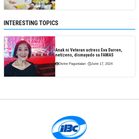
INTERESTING TOPICS
Anak ni Veteran actress Eva Darren,
netizens, dismayado sa FAMAS
Divine Paguntalan
June 17, 2024