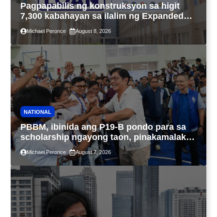
Pagpapabilis ng konstruksyon sa higit
7,300 kabahayan sa ilalim ng Expanded
4PH, posible na sa pagtutulungan ng Pag-
Michael Peronce
August 8, 2026
IBIG at P.A. Alvarez
NATIONAL
PBBM, ibinida ang P19-B pondo para sa
scholarship ngayong taon, pinakamalaki
sa kasaysayan ng TESDA
Michael Peronce
August 7, 2026