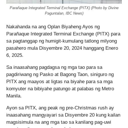
Parañaque Integrated Terminal Exchange (PITX) (Photo by Divine
Paguntalan, IBC News)
Nakahanda na ang Oplan Biyaheng Ayos ng
Parañaque Integrated Terminal Exchange (PITX) para
sa pagtanggap ng humigit-kumulang tatlong milyong
pasahero mula Disyembre 20, 2024 hanggang Enero
6, 2025.
Sa inaasahang pagdagsa ng mga tao para sa
pagdiriwang ng Pasko at Bagong Taon, siniguro ng
PITX ang maayos at ligtas na biyahe para sa mga
komyuter na bibiyahe patungo at palabas ng Metro
Manila.
Ayon sa PITX, ang peak ng pre-Christmas rush ay
inaasahang mangyayari sa Disyembre 20 kung kailan
magsisimula na ang mga tao sa kanilang pag-uwi