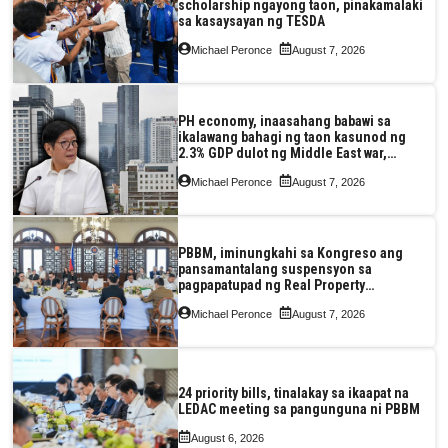
scholarship ngayong taon, pinakamalaki
sa kasaysayan ng TESDA
Michael Peronce
August 7, 2026
PH economy, inaasahang babawi sa
ikalawang bahagi ng taon kasunod ng
2.3% GDP dulot ng Middle East war,
pagkaantala ng public construction
Michael Peronce
August 7, 2026
PBBM, iminungkahi sa Kongreso ang
pansamantalang suspensyon sa
pagpapatupad ng Real Property
Valuation and Assessment Reform Act
Michael Peronce
August 7, 2026
24 priority bills, tinalakay sa ikaapat na
LEDAC meeting sa pangunguna ni PBBM
August 6, 2026