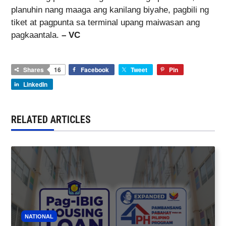
planuhin nang maaga ang kanilang biyahe, pagbili ng
tiket at pagpunta sa terminal upang maiwasan ang
pagkaantala.
– VC
Shares
16
Facebook
Tweet
Pin
LinkedIn
RELATED ARTICLES
NATIONAL