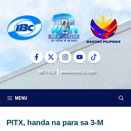
Skip
to
content
IBCTV13
www.ibctv13.com
MENU
PITX, handa na para sa 3-M