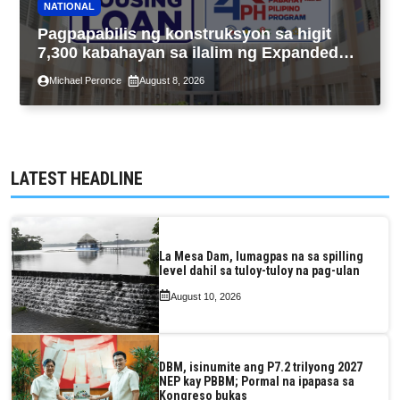
NATIONAL
Pagpapabilis ng konstruksyon sa higit
7,300 kabahayan sa ilalim ng Expanded
4PH, posible na sa pagtutulungan ng Pag-
Michael Peronce
August 8, 2026
IBIG at P.A. Alvarez
LATEST HEADLINE
La Mesa Dam, lumagpas na sa spilling
level dahil sa tuloy-tuloy na pag-ulan
August 10, 2026
DBM, isinumite ang P7.2 trilyong 2027
NEP kay PBBM; Pormal na ipapasa sa
Kongreso bukas