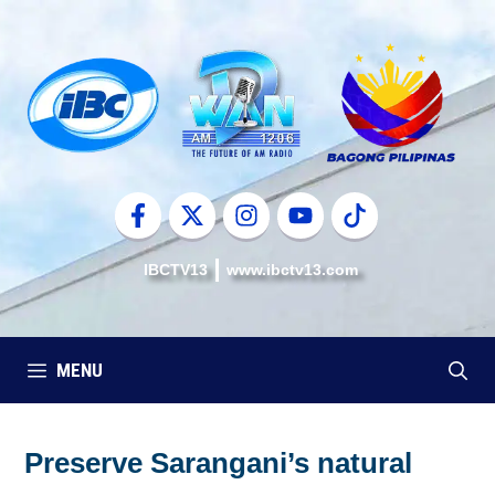
Skip
to
content
IBCTV13
www.ibctv13.com
MENU
Preserve Sarangani’s natural