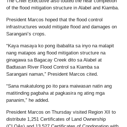
The Chief Executive also touted the near completion
of the flood mitigation structure in Alabel and Kiamba.
President Marcos hoped that the flood control
infrastructures would mitigate flood and damages on
Sarangani’s crops.
“Kaya masaya ko pong ibabalita sa inyo na malapit
nang matapos ang flood mitigation structure na
ginagawa sa Bagacay Creek dito sa Alabel at
Badtasan River Flood Control sa Kiamba sa
Sarangani naman,” President Marcos cited.
“Sana makatulong po ito para maiwasan natin ang
matitinding pagbaha at pagkasira ng ating mga
pananim,” he added.
President Marcos on Thursday visited Region XII to
distribute 1,251 Certificates of Land Ownership
(CLOAs) and 13,527 Certificates of Condonation with