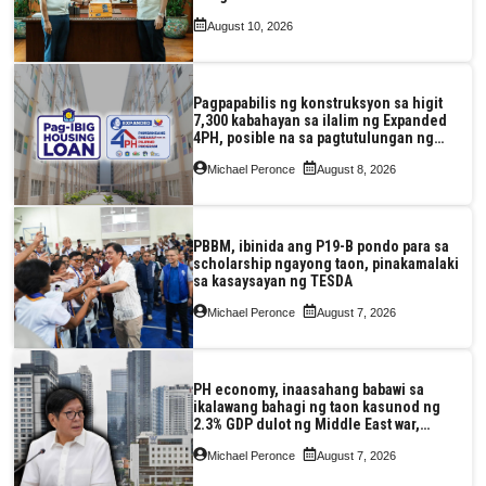
August 10, 2026
Pagpapabilis ng konstruksyon sa higit
7,300 kabahayan sa ilalim ng Expanded
4PH, posible na sa pagtutulungan ng
Pag-IBIG at P.A. Alvarez
Michael Peronce
August 8, 2026
PBBM, ibinida ang P19-B pondo para sa
scholarship ngayong taon, pinakamalaki
sa kasaysayan ng TESDA
Michael Peronce
August 7, 2026
PH economy, inaasahang babawi sa
ikalawang bahagi ng taon kasunod ng
2.3% GDP dulot ng Middle East war,
pagkaantala ng public construction
Michael Peronce
August 7, 2026