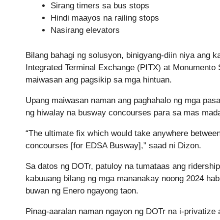
Sirang timers sa bus stops
Hindi maayos na railing stops
Nasirang elevators
Bilang bahagi ng solusyon, binigyang-diin niya ang
Integrated Terminal Exchange (PITX) at Monumento S
maiwasan ang pagsikip sa mga hintuan.
Upang maiwasan naman ang paghahalo ng mga pasahe
ng hiwalay na busway concourses para sa mas mada
“The ultimate fix which would take anywhere between
concourses [for EDSA Busway],” saad ni Dizon.
Sa datos ng DOTr, patuloy na tumataas ang ridersh
kabuuang bilang ng mga mananakay noong 2024 hab
buwan ng Enero ngayong taon.
Pinag-aaralan naman ngayon ng DOTr na i-privatize