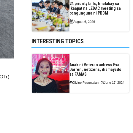
24 priority bills, tinalakay sa
ikaapat na LEDAC meeting sa
pangunguna ni PBBM
August 6, 2026
INTERESTING TOPICS
Anak ni Veteran actress Eva
Darren, netizens, dismayado
sa FAMAS
DOTr)
Divine Paguntalan
June 17, 2024