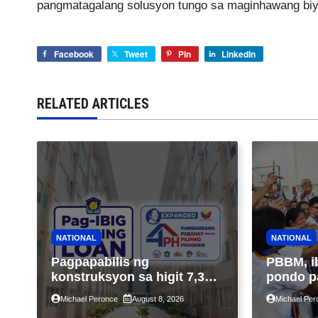
pangmatagalang solusyon tungo sa maginhawang biy
Facebook
Tweet
Pin
LinkedIn
RELATED ARTICLES
NATIONAL
NATIONAL
Pagpapabilis ng
PBBM, i
konstruksyon sa higit 7,300
pondo p
kabahayan sa ilalim ng
ngayong
Michael Peronce
August 8, 2026
Michael Per
Expanded 4PH, posible na
sa kasa