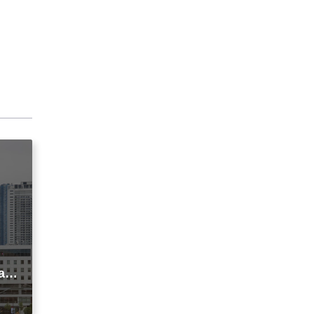
agi
t