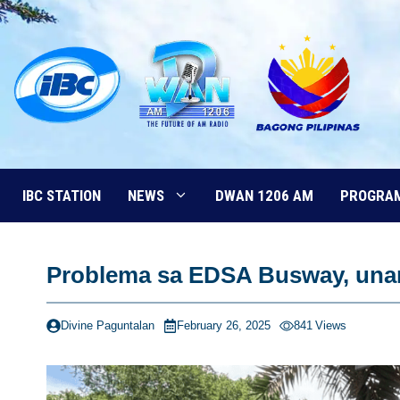
Skip
to
content
IBC STATION
NEWS
DWAN 1206 AM
PROGRA
Problema sa EDSA Busway, unan
Divine Paguntalan
February 26, 2025
841
Views