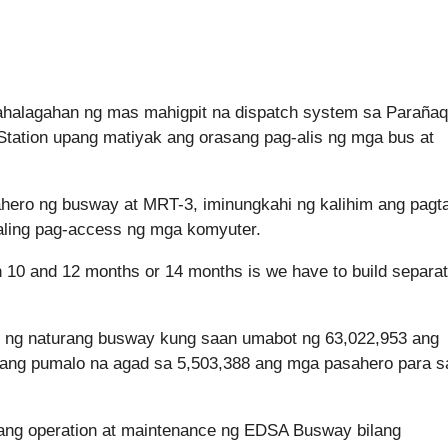
 kahalagahan ng mas mahigpit na dispatch system sa Paraña
tation upang matiyak ang orasang pag-alis ng mga bus at
ro ng busway at MRT-3, iminungkahi ng kalihim ang pagt
ling pag-access ng mga komyuter.
 10 and 12 months or 14 months is we have to build separa
ip ng naturang busway kung saan umabot ng 63,022,953 ang
ang pumalo na agad sa 5,503,388 ang mga pasahero para s
 ang operation at maintenance ng EDSA Busway bilang