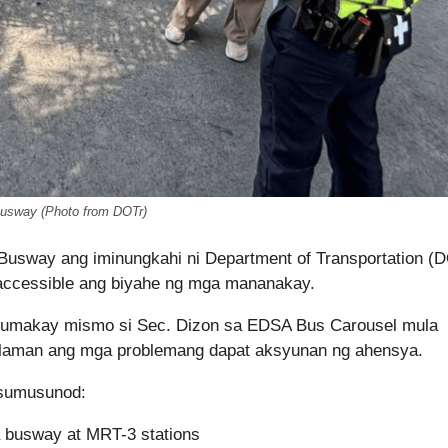
sway (Photo from DOTr)
Busway ang iminungkahi ni Department of Transportation (
accessible ang biyahe ng mga mananakay.
 sumakay mismo si Sec. Dizon sa EDSA Bus Carousel mula
laman ang mga problemang dapat aksyunan ng ahensya.
a sumusunod:
 busway at MRT-3 stations