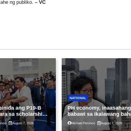
ahe ng publiko.
– VC
NATIONAL
binida ang P19-B
PH economy, inaasahang
ara sa scholarship
babawi sa ikalawang bah
 taon, pinakamalaki
ng taon kasunod ng 2.3%
once
August 7, 2026
Michael Peronce
August 7, 2026
ysayan ng TESDA
GDP dulot ng Middle Eas