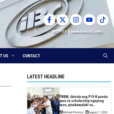
IBCTV13
www.ibctv13.com
T US
CONTACT
LATEST HEADLINE
PBBM, ibinida ang P19-B pondo
para sa scholarship ngayong
taon, pinakamalaki sa
kasaysayan ng TESDA
Michael Peronce
August 7, 2026