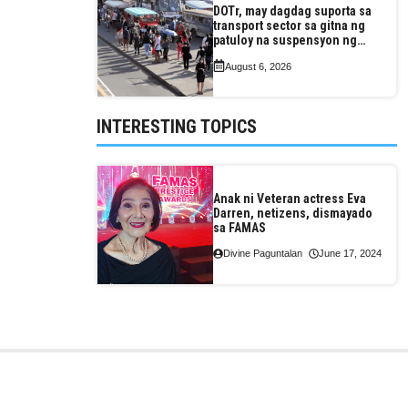
DOTr, may dagdag suporta sa
transport sector sa gitna ng
patuloy na suspensyon ng
taas-pasahe
August 6, 2026
INTERESTING TOPICS
Anak ni Veteran actress Eva
Darren, netizens, dismayado
sa FAMAS
Divine Paguntalan
June 17, 2024