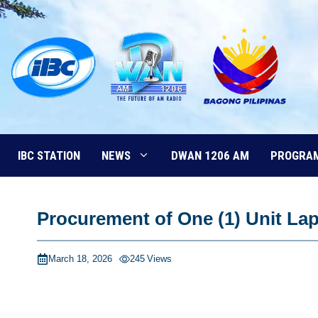
Skip
to
content
IBC STATION
NEWS
DWAN 1206 AM
PROGRA
Procurement of One (1) Unit La
March 18, 2026
245
Views