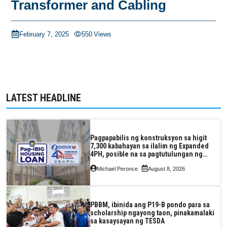
Transformer and Cabling
February 7, 2025
550
Views
LATEST HEADLINE
Pagpapabilis ng konstruksyon sa higit
7,300 kabahayan sa ilalim ng Expanded
4PH, posible na sa pagtutulungan ng
Pag-IBIG at P.A. Alvarez
Michael Peronce
August 8, 2026
PBBM, ibinida ang P19-B pondo para sa
scholarship ngayong taon, pinakamalaki
sa kasaysayan ng TESDA