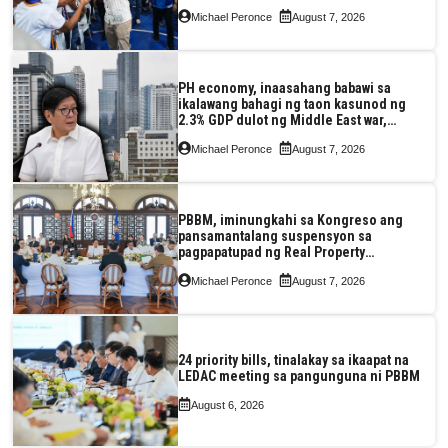
Michael Peronce
August 7, 2026
PH economy, inaasahang babawi sa
ikalawang bahagi ng taon kasunod ng
2.3% GDP dulot ng Middle East war,
pagkaantala ng public construction
Michael Peronce
August 7, 2026
PBBM, iminungkahi sa Kongreso ang
pansamantalang suspensyon sa
pagpapatupad ng Real Property
Valuation and Assessment Reform Act
Michael Peronce
August 7, 2026
24 priority bills, tinalakay sa ikaapat na
LEDAC meeting sa pangunguna ni PBBM
August 6, 2026