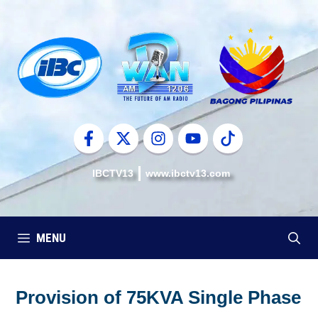
Skip
to
content
IBCTV13
www.ibctv13.com
MENU
Provision of 75KVA Single Phase