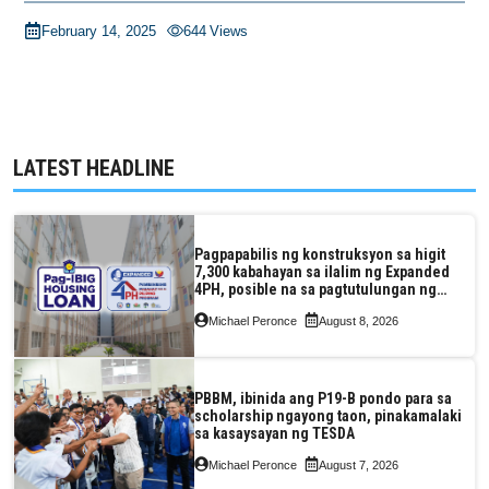
February 14, 2025
644
Views
LATEST HEADLINE
Pagpapabilis ng konstruksyon sa higit
7,300 kabahayan sa ilalim ng Expanded
4PH, posible na sa pagtutulungan ng
Pag-IBIG at P.A. Alvarez
Michael Peronce
August 8, 2026
PBBM, ibinida ang P19-B pondo para sa
scholarship ngayong taon, pinakamalaki
sa kasaysayan ng TESDA
Michael Peronce
August 7, 2026