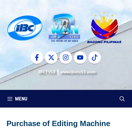
Skip
to
content
IBCTV13
www.ibctv13.com
MENU
Purchase of Editing Machine