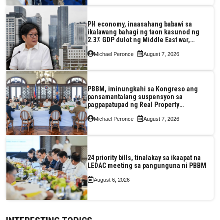
PH economy, inaasahang babawi sa
ikalawang bahagi ng taon kasunod ng
2.3% GDP dulot ng Middle East war,
pagkaantala ng public construction
Michael Peronce
August 7, 2026
PBBM, iminungkahi sa Kongreso ang
pansamantalang suspensyon sa
pagpapatupad ng Real Property
Valuation and Assessment Reform Act
Michael Peronce
August 7, 2026
24 priority bills, tinalakay sa ikaapat na
LEDAC meeting sa pangunguna ni PBBM
August 6, 2026