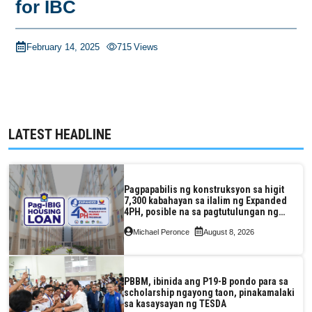
for IBC
February 14, 2025
715
Views
LATEST HEADLINE
Pagpapabilis ng konstruksyon sa higit
7,300 kabahayan sa ilalim ng Expanded
4PH, posible na sa pagtutulungan ng
Pag-IBIG at P.A. Alvarez
Michael Peronce
August 8, 2026
PBBM, ibinida ang P19-B pondo para sa
scholarship ngayong taon, pinakamalaki
sa kasaysayan ng TESDA