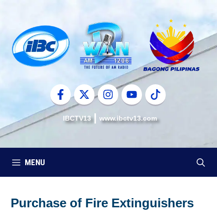
Skip
to
content
IBCTV13
www.ibctv13.com
MENU
Purchase of Fire Extinguishers