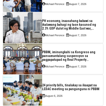
Michael Peronce
August 7, 2026
PH economy, inaasahang babawi sa
ikalawang bahagi ng taon kasunod ng
2.3% GDP dulot ng Middle East war,
pagkaantala ng public construction
Michael Peronce
August 7, 2026
PBBM, iminungkahi sa Kongreso ang
pansamantalang suspensyon sa
pagpapatupad ng Real Property
Valuation and Assessment Reform Act
Michael Peronce
August 7, 2026
24 priority bills, tinalakay sa ikaapat na
LEDAC meeting sa pangunguna ni PBBM
August 6, 2026