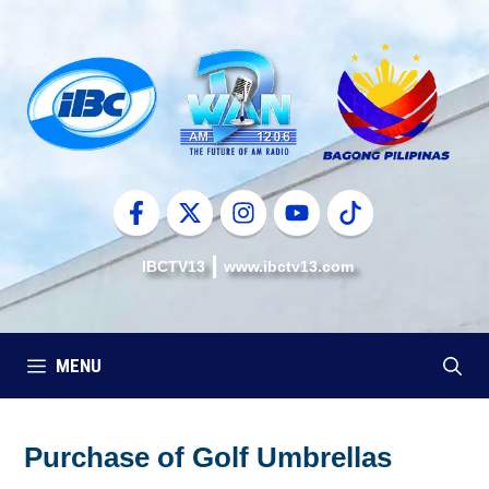
Skip
to
content
IBCTV13
www.ibctv13.com
MENU
Purchase of Golf Umbrellas