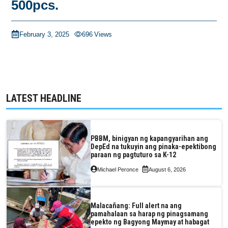
500pcs.
February 3, 2025
696
Views
LATEST HEADLINE
PBBM, binigyan ng kapangyarihan ang
DepEd na tukuyin ang pinaka-epektibong
paraan ng pagtuturo sa K-12
Michael Peronce
August 6, 2026
Malacañang: Full alert na ang
pamahalaan sa harap ng pinagsamang
epekto ng Bagyong Maymay at habagat