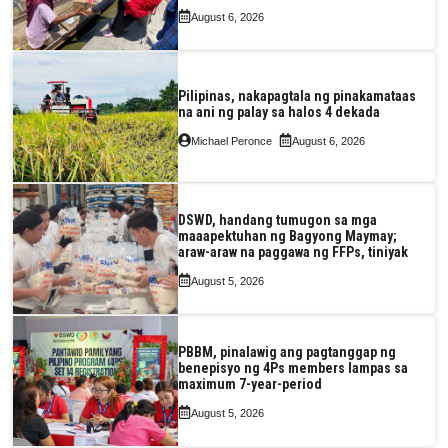
August 6, 2026
Pilipinas, nakapagtala ng pinakamataas
na ani ng palay sa halos 4 dekada
Michael Peronce
August 6, 2026
DSWD, handang tumugon sa mga
maaapektuhan ng Bagyong Maymay;
araw-araw na paggawa ng FFPs, tiniyak
August 5, 2026
PBBM, pinalawig ang pagtanggap ng
benepisyo ng 4Ps members lampas sa
maximum 7-year-period
August 5, 2026