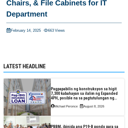
Chairs, & File Cabinets for IT
Department
February 14, 2025
663
Views
LATEST HEADLINE
Pagpapabilis ng konstruksyon sa higit
7,300 kabahayan sa ilalim ng Expanded
4PH, posible na sa pagtutulungan ng
Pag-IBIG at P.A. Alvarez
Michael Peronce
August 8, 2026
PBBM, ibinida ang P19-B pondo para sa