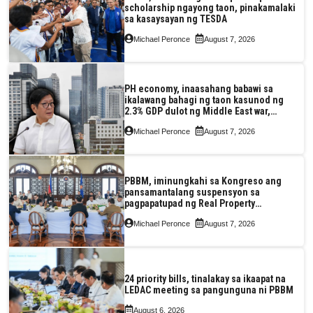
scholarship ngayong taon, pinakamalaki
sa kasaysayan ng TESDA
Michael Peronce
August 7, 2026
PH economy, inaasahang babawi sa
ikalawang bahagi ng taon kasunod ng
2.3% GDP dulot ng Middle East war,
pagkaantala ng public construction
Michael Peronce
August 7, 2026
PBBM, iminungkahi sa Kongreso ang
pansamantalang suspensyon sa
pagpapatupad ng Real Property
Valuation and Assessment Reform Act
Michael Peronce
August 7, 2026
24 priority bills, tinalakay sa ikaapat na
LEDAC meeting sa pangunguna ni PBBM
August 6, 2026