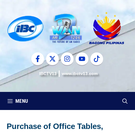
Skip
to
content
IBCTV13
www.ibctv13.com
MENU
Purchase of Office Tables,