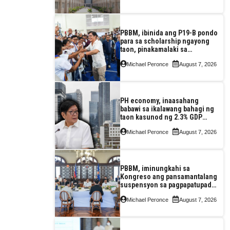
PBBM, ibinida ang P19-B pondo
para sa scholarship ngayong
taon, pinakamalaki sa
kasaysayan ng TESDA
Michael Peronce
August 7, 2026
PH economy, inaasahang
babawi sa ikalawang bahagi ng
taon kasunod ng 2.3% GDP
dulot ng Middle East war,
Michael Peronce
August 7, 2026
pagkaantala ng public
construction
PBBM, iminungkahi sa
Kongreso ang pansamantalang
suspensyon sa pagpapatupad
ng Real Property Valuation and
Michael Peronce
August 7, 2026
Assessment Reform Act