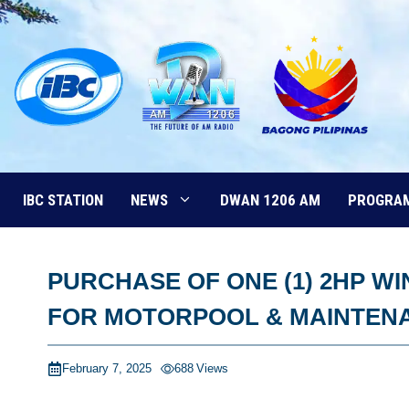
Skip
to
content
IBC STATION
NEWS
DWAN 1206 AM
PROGRA
PURCHASE OF ONE (1) 2HP W
FOR MOTORPOOL & MAINTEN
February 7, 2025
688
Views