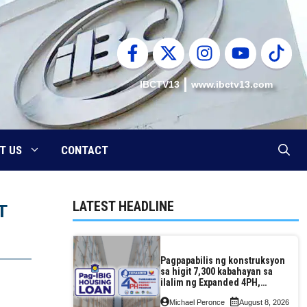
IBCTV13
www.ibctv13.com
T US
CONTACT
LATEST HEADLINE
T
Pagpapabilis ng konstruksyon
sa higit 7,300 kabahayan sa
ilalim ng Expanded 4PH,
posible na sa pagtutulungan
Michael Peronce
August 8, 2026
ng Pag-IBIG at P.A. Alvarez