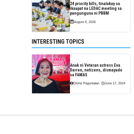
24 priority bills, tinalakay sa
ikaapat na LEDAC meeting sa
pangunguna ni PBBM
August 6, 2026
INTERESTING TOPICS
Anak ni Veteran actress Eva
Darren, netizens, dismayado
sa FAMAS
Divine Paguntalan
June 17, 2024