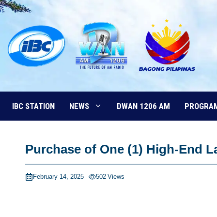
Skip
to
content
IBC STATION
NEWS
DWAN 1206 AM
PROGRA
Purchase of One (1) High-End 
February 14, 2025
502
Views