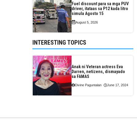
Fuel discount para sa mga PUV
driver, itataas sa P12 kada litro
simula Agosto 15
August 5, 2026
INTERESTING TOPICS
Anak ni Veteran actress Eva
Darren, netizens, dismayado
sa FAMAS
Divine Paguntalan
June 17, 2024