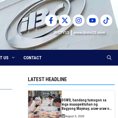
IBCTV13
www.ibctv13.com
T US
CONTACT
LATEST HEADLINE
DSWD, handang tumugon sa
mga maaapektuhan ng
Bagyong Maymay; araw-araw na
paggawa ng FFPs, tiniyak
August 5, 2026