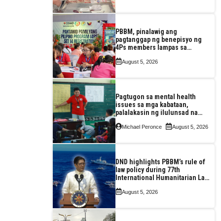
PBBM, pinalawig ang
pagtanggap ng benepisyo ng
4Ps members lampas sa
maximum 7-year-period
August 5, 2026
Pagtugon sa mental health
issues sa mga kabataan,
palalakasin ng ilulunsad na
‘Tara, Usap!’ program ng DSWD
Michael Peronce
August 5, 2026
DND highlights PBBM’s rule of
law policy during 77th
International Humanitarian Law
Month observance
August 5, 2026