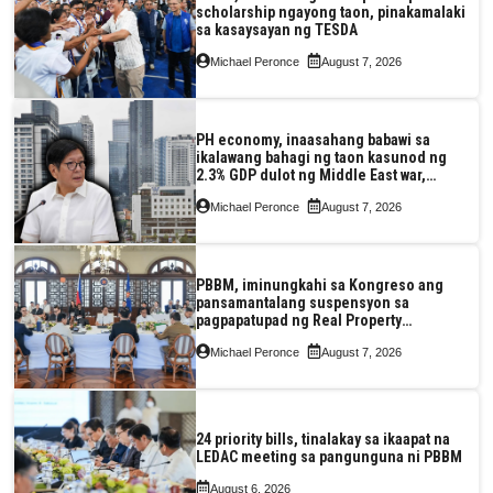
scholarship ngayong taon, pinakamalaki
sa kasaysayan ng TESDA
Michael Peronce
August 7, 2026
PH economy, inaasahang babawi sa
ikalawang bahagi ng taon kasunod ng
2.3% GDP dulot ng Middle East war,
pagkaantala ng public construction
Michael Peronce
August 7, 2026
PBBM, iminungkahi sa Kongreso ang
pansamantalang suspensyon sa
pagpapatupad ng Real Property
Valuation and Assessment Reform Act
Michael Peronce
August 7, 2026
24 priority bills, tinalakay sa ikaapat na
LEDAC meeting sa pangunguna ni PBBM
August 6, 2026