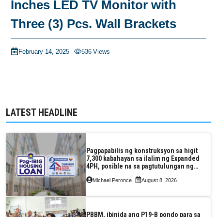
Inches LED TV Monitor with
Three (3) Pcs. Wall Brackets
February 14, 2025
536
Views
LATEST HEADLINE
Pagpapabilis ng konstruksyon sa higit
7,300 kabahayan sa ilalim ng Expanded
4PH, posible na sa pagtutulungan ng
Pag-IBIG at P.A. Alvarez
Michael Peronce
August 8, 2026
PBBM, ibinida ang P19-B pondo para sa