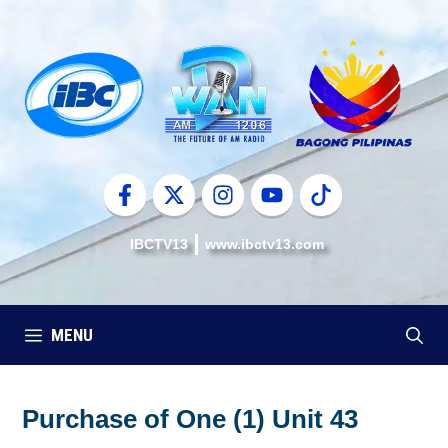
Skip
to
content
IBCTV13
www.ibctv13.com
MENU
Purchase of One (1) Unit 43