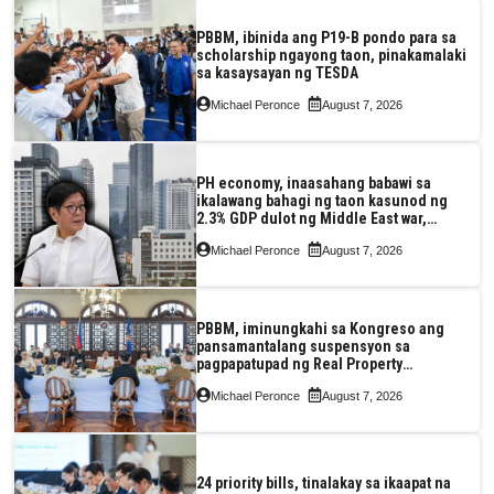
PBBM, ibinida ang P19-B pondo para sa
scholarship ngayong taon, pinakamalaki
sa kasaysayan ng TESDA
Michael Peronce
August 7, 2026
PH economy, inaasahang babawi sa
ikalawang bahagi ng taon kasunod ng
2.3% GDP dulot ng Middle East war,
pagkaantala ng public construction
Michael Peronce
August 7, 2026
PBBM, iminungkahi sa Kongreso ang
pansamantalang suspensyon sa
pagpapatupad ng Real Property
Valuation and Assessment Reform Act
Michael Peronce
August 7, 2026
24 priority bills, tinalakay sa ikaapat na