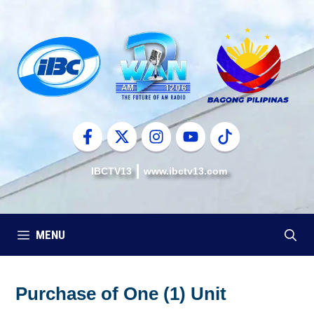
Skip
to
content
IBCTV13
www.ibctv13.com
MENU
Purchase of One (1) Unit