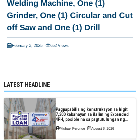
Welding Machine, One (1)
Grinder, One (1) Circular and Cut
off Saw and One (1) Drill
February 3, 2025
652
Views
LATEST HEADLINE
Pagpapabilis ng konstruksyon sa higit
7,300 kabahayan sa ilalim ng Expanded
4PH, posible na sa pagtutulungan ng
Pag-IBIG at P.A. Alvarez
Michael Peronce
August 8, 2026