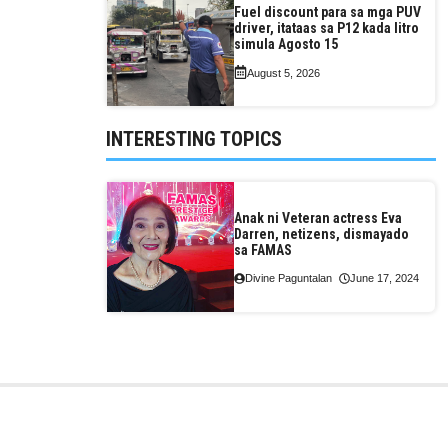
Fuel discount para sa mga PUV
driver, itataas sa P12 kada litro
simula Agosto 15
August 5, 2026
INTERESTING TOPICS
Anak ni Veteran actress Eva
Darren, netizens, dismayado
sa FAMAS
Divine Paguntalan
June 17, 2024