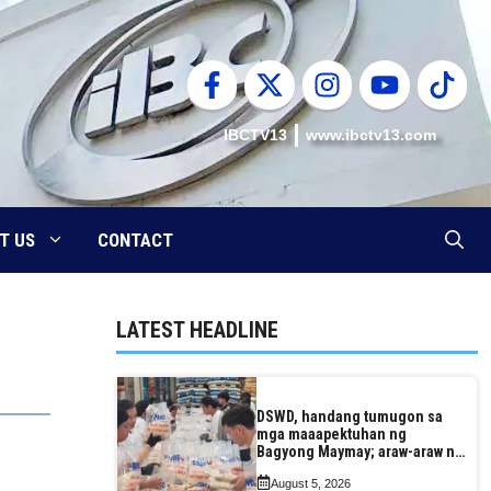
IBCTV13
www.ibctv13.com
T US
CONTACT
LATEST HEADLINE
DSWD, handang tumugon sa
mga maaapektuhan ng
Bagyong Maymay; araw-araw na
paggawa ng FFPs, tiniyak
August 5, 2026