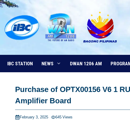
Skip
to
content
IBC STATION
NEWS
DWAN 1206 AM
PROGRA
Purchase of OPTX00156 V6 1 R
Amplifier Board
February 3, 2025
645
Views