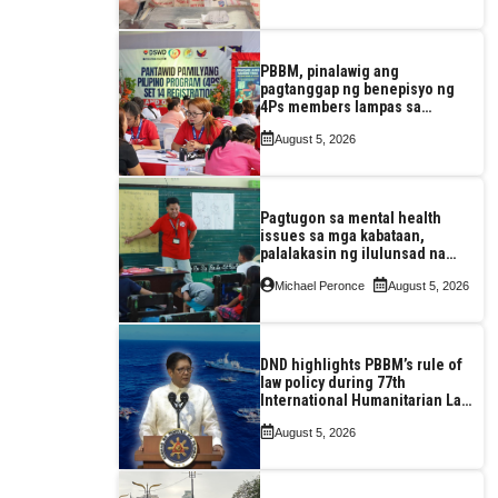
PBBM, pinalawig ang
pagtanggap ng benepisyo ng
4Ps members lampas sa
maximum 7-year-period
August 5, 2026
Pagtugon sa mental health
issues sa mga kabataan,
palalakasin ng ilulunsad na
‘Tara, Usap!’ program ng DSWD
Michael Peronce
August 5, 2026
DND highlights PBBM’s rule of
law policy during 77th
International Humanitarian Law
Month observance
August 5, 2026