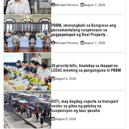
pagkaantala ng public construction
Michael Peronce
August 7, 2026
PBBM, iminungkahi sa Kongreso ang
pansamantalang suspensyon sa
pagpapatupad ng Real Property
Valuation and Assessment Reform Act
Michael Peronce
August 7, 2026
24 priority bills, tinalakay sa ikaapat na
LEDAC meeting sa pangunguna ni PBBM
August 6, 2026
DOTr, may dagdag suporta sa transport
sector sa gitna ng patuloy na
suspensyon ng taas-pasahe
August 6, 2026