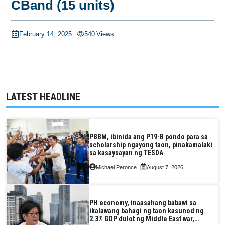
CBand (15 units)
February 14, 2025
540
Views
LATEST HEADLINE
PBBM, ibinida ang P19-B pondo para sa
scholarship ngayong taon, pinakamalaki
sa kasaysayan ng TESDA
Michael Peronce
August 7, 2026
PH economy, inaasahang babawi sa
ikalawang bahagi ng taon kasunod ng
2.3% GDP dulot ng Middle East war,