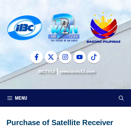
Skip
to
content
IBCTV13
www.ibctv13.com
MENU
Purchase of Satellite Receiver