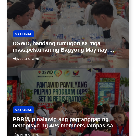
NATIONAL
DSWD, handang tumugon sa mga
maaapektuhan ng Bagyong Maymay;
araw-araw na paggawa ng FFPs, tiniyak
August 5, 2026
NATIONAL
PBBM, pinalawig ang pagtanggap ng
benepisyo ng 4Ps members lampas sa
maximum 7-year-period
August 5, 2026