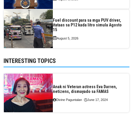
Fuel discount para sa mga PUV driver,
itataas sa P12 kada litro simula Agosto
15
August 5, 2026
INTERESTING TOPICS
Anak ni Veteran actress Eva Darren,
netizens, dismayado sa FAMAS
Divine Paguntalan
June 17, 2024