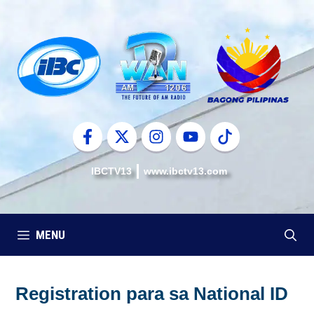
Skip
to
content
IBCTV13
www.ibctv13.com
MENU
Registration para sa National ID