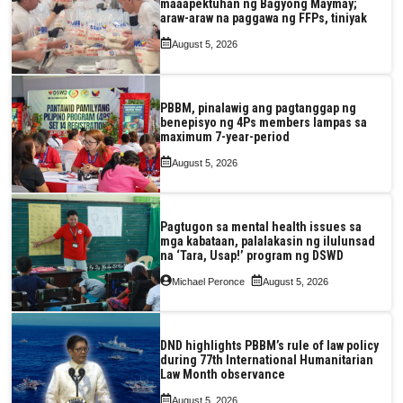
maaapektuhan ng Bagyong Maymay;
araw-araw na paggawa ng FFPs, tiniyak
August 5, 2026
PBBM, pinalawig ang pagtanggap ng
benepisyo ng 4Ps members lampas sa
maximum 7-year-period
August 5, 2026
Pagtugon sa mental health issues sa
mga kabataan, palalakasin ng ilulunsad
na ‘Tara, Usap!’ program ng DSWD
Michael Peronce
August 5, 2026
DND highlights PBBM’s rule of law policy
during 77th International Humanitarian
Law Month observance
August 5, 2026