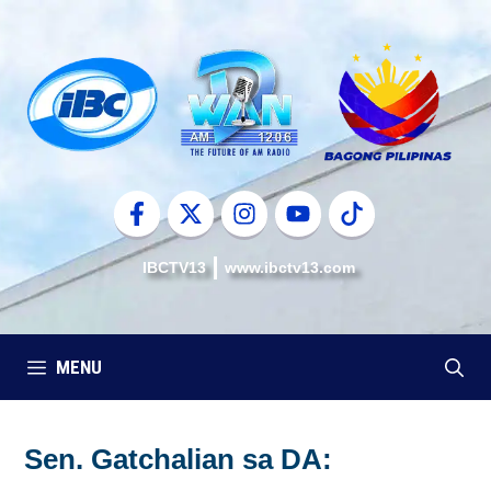
Skip
to
content
IBCTV13
www.ibctv13.com
MENU
Sen. Gatchalian sa DA: