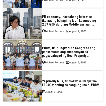
PH economy, inaasahang babawi sa
ikalawang bahagi ng taon kasunod ng
2.3% GDP dulot ng Middle East war,
pagkaantala ng public construction
Michael Peronce
August 7, 2026
PBBM, iminungkahi sa Kongreso ang
pansamantalang suspensyon sa
pagpapatupad ng Real Property
Valuation and Assessment Reform Act
Michael Peronce
August 7, 2026
24 priority bills, tinalakay sa ikaapat na
LEDAC meeting sa pangunguna ni PBBM
August 6, 2026