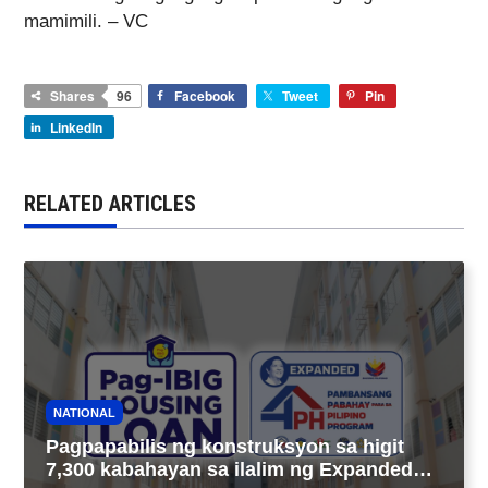
mamimili. – VC
Shares
96
Facebook
Tweet
Pin
LinkedIn
RELATED ARTICLES
NATIONAL
Pagpapabilis ng konstruksyon sa higit
7,300 kabahayan sa ilalim ng Expanded