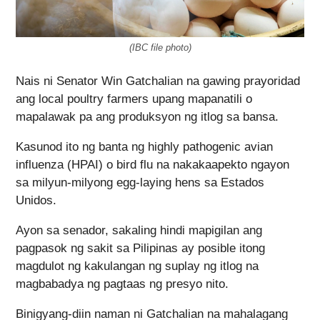
(IBC file photo)
Nais ni Senator Win Gatchalian na gawing prayoridad
ang local poultry farmers upang mapanatili o
mapalawak pa ang produksyon ng itlog sa bansa.
Kasunod ito ng banta ng highly pathogenic avian
influenza (HPAI) o bird flu na nakakaapekto ngayon
sa milyun-milyong egg-laying hens sa Estados
Unidos.
Ayon sa senador, sakaling hindi mapigilan ang
pagpasok ng sakit sa Pilipinas ay posible itong
magdulot ng kakulangan ng suplay ng itlog na
magbabadya ng pagtaas ng presyo nito.
Binigyang-diin naman ni Gatchalian na mahalagang