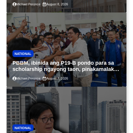
4PH, posible na sa pagtutulungan ng Pag-
Michael Peronce
August 8, 2026
IBIG at P.A. Alvarez
NATIONAL
PBBM, ibinida ang P19-B pondo para sa
scholarship ngayong taon, pinakamalaki
sa kasaysayan ng TESDA
Michael Peronce
August 7, 2026
NATIONAL