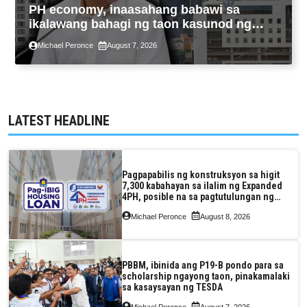
PH economy, inaasahang babawi sa
ikalawang bahagi ng taon kasunod ng
2.3% GDP dulot ng Middle East war,
Michael Peronce
August 7, 2026
pagkaantala ng public construction
LATEST HEADLINE
Pagpapabilis ng konstruksyon sa higit
7,300 kabahayan sa ilalim ng Expanded
4PH, posible na sa pagtutulungan ng
Pag-IBIG at P.A. Alvarez
Michael Peronce
August 8, 2026
PBBM, ibinida ang P19-B pondo para sa
scholarship ngayong taon, pinakamalaki
sa kasaysayan ng TESDA
Michael Peronce
August 7, 2026