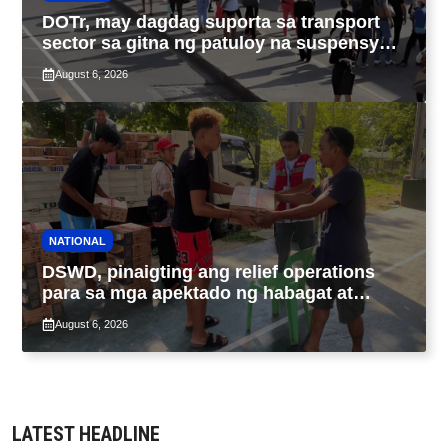
DOTr, may dagdag suporta sa transport
sector sa gitna ng patuloy na suspensyon
ng taas-pasahe
August 6, 2026
NATIONAL
DSWD, pinaigting ang relief operations
para sa mga apektado ng habagat at
Bagyong Luis, Maymay
August 6, 2026
LATEST HEADLINE