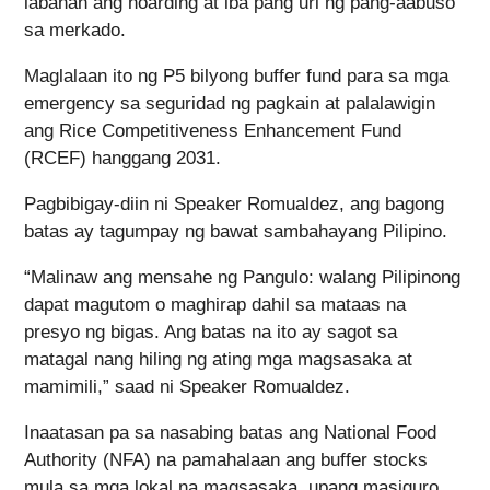
labanan ang hoarding at iba pang uri ng pang-aabuso
sa merkado.
Maglalaan ito ng P5 bilyong buffer fund para sa mga
emergency sa seguridad ng pagkain at palalawigin
ang Rice Competitiveness Enhancement Fund
(RCEF) hanggang 2031.
Pagbibigay-diin ni Speaker Romualdez, ang bagong
batas ay tagumpay ng bawat sambahayang Pilipino.
“Malinaw ang mensahe ng Pangulo: walang Pilipinong
dapat magutom o maghirap dahil sa mataas na
presyo ng bigas. Ang batas na ito ay sagot sa
matagal nang hiling ng ating mga magsasaka at
mamimili,” saad ni Speaker Romualdez.
Inaatasan pa sa nasabing batas ang National Food
Authority (NFA) na pamahalaan ang buffer stocks
mula sa mga lokal na magsasaka, upang masiguro