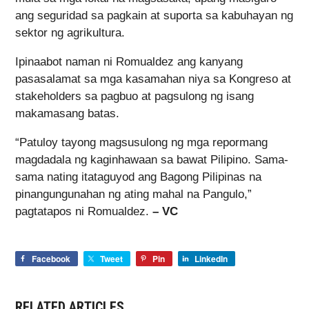
ang seguridad sa pagkain at suporta sa kabuhayan ng
sektor ng agrikultura.
Ipinaabot naman ni Romualdez ang kanyang
pasasalamat sa mga kasamahan niya sa Kongreso at
stakeholders sa pagbuo at pagsulong ng isang
makamasang batas.
“Patuloy tayong magsusulong ng mga repormang
magdadala ng kaginhawaan sa bawat Pilipino. Sama-
sama nating itataguyod ang Bagong Pilipinas na
pinangungunahan ng ating mahal na Pangulo,”
pagtatapos ni Romualdez.
– VC
Facebook
Tweet
Pin
LinkedIn
RELATED ARTICLES