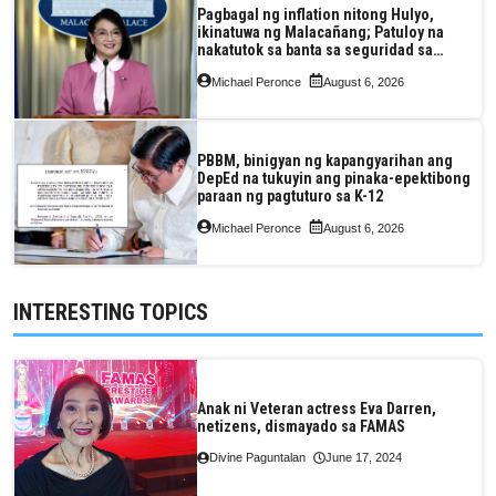
Pagbagal ng inflation nitong Hulyo,
ikinatuwa ng Malacañang; Patuloy na
nakatutok sa banta sa seguridad sa
pagkain, enerhiya
Michael Peronce
August 6, 2026
PBBM, binigyan ng kapangyarihan ang
DepEd na tukuyin ang pinaka-epektibong
paraan ng pagtuturo sa K-12
Michael Peronce
August 6, 2026
INTERESTING TOPICS
Anak ni Veteran actress Eva Darren,
netizens, dismayado sa FAMAS
Divine Paguntalan
June 17, 2024