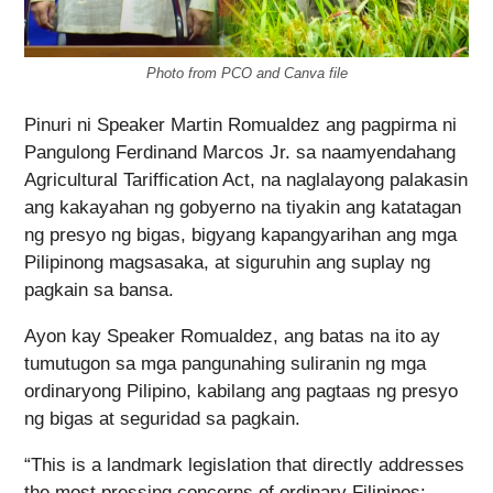
Photo from PCO and Canva file
Pinuri ni Speaker Martin Romualdez ang pagpirma ni
Pangulong Ferdinand Marcos Jr. sa naamyendahang
Agricultural Tariffication Act, na naglalayong palakasin
ang kakayahan ng gobyerno na tiyakin ang katatagan
ng presyo ng bigas, bigyang kapangyarihan ang mga
Pilipinong magsasaka, at siguruhin ang suplay ng
pagkain sa bansa.
Ayon kay Speaker Romualdez, ang batas na ito ay
tumutugon sa mga pangunahing suliranin ng mga
ordinaryong Pilipino, kabilang ang pagtaas ng presyo
ng bigas at seguridad sa pagkain.
“This is a landmark legislation that directly addresses
the most pressing concerns of ordinary Filipinos: