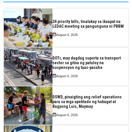
24 priority bills, tinalakay sa ikaapat na
LEDAC meeting sa pangunguna ni PBBM
August 6, 2026
DOTr, may dagdag suporta sa transport
sector sa gitna ng patuloy na
suspensyon ng taas-pasahe
August 6, 2026
DSWD, pinaigting ang relief operations
para sa mga apektado ng habagat at
Bagyong Luis, Maymay
August 6, 2026