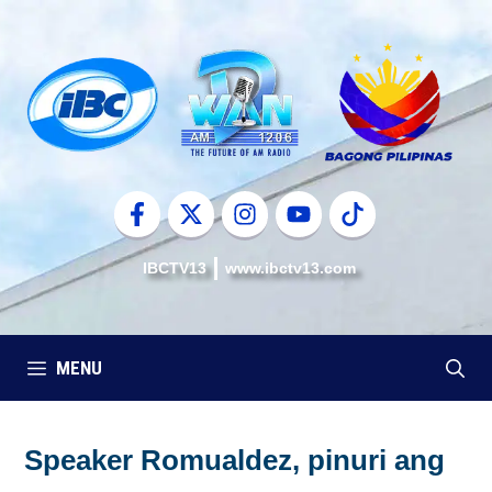
Skip
to
content
IBCTV13
www.ibctv13.com
MENU
Speaker Romualdez, pinuri ang