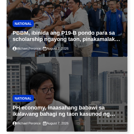
NATIONAL
PBBM, ibinida ang P19-B pondo para sa
scholarship ngayong taon, pinakamalaki
sa kasaysayan ng TESDA
Michael Peronce
August 7, 2026
NATIONAL
PH economy, inaasahang babawi sa
ikalawang bahagi ng taon kasunod ng
2.3% GDP dulot ng Middle East war,
Michael Peronce
August 7, 2026
pagkaantala ng public construction