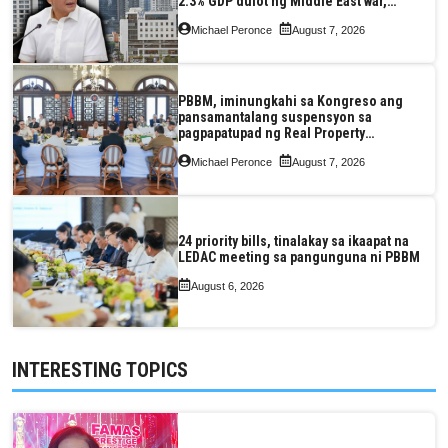
2.3% GDP dulot ng Middle East war,
pagkaantala ng public construction
Michael Peronce
August 7, 2026
PBBM, iminungkahi sa Kongreso ang
pansamantalang suspensyon sa
pagpapatupad ng Real Property
Valuation and Assessment Reform Act
Michael Peronce
August 7, 2026
24 priority bills, tinalakay sa ikaapat na
LEDAC meeting sa pangunguna ni PBBM
August 6, 2026
INTERESTING TOPICS