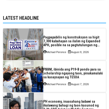
LATEST HEADLINE
Pagpapabilis ng konstruksyon sa higit
7,300 kabahayan sa ilalim ng Expanded
4PH, posible na sa pagtutulungan ng
Pag-IBIG at P.A. Alvarez
Michael Peronce
August 8, 2026
PBBM, ibinida ang P19-B pondo para sa
scholarship ngayong taon, pinakamalaki
sa kasaysayan ng TESDA
Michael Peronce
August 7, 2026
PH economy, inaasahang babawi sa
ikalawang bahagi ng taon kasunod ng