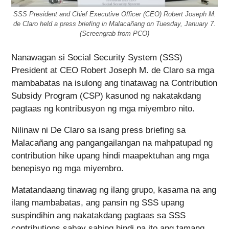
SSS President and Chief Executive Officer (CEO) Robert Joseph M.
de Claro held a press briefing in Malacañang on Tuesday, January 7.
(Screengrab from PCO)
Nanawagan si Social Security System (SSS)
President at CEO Robert Joseph M. de Claro sa mga
mambabatas na isulong ang tinatawag na Contribution
Subsidy Program (CSP) kasunod ng nakatakdang
pagtaas ng kontribusyon ng mga miyembro nito.
Nilinaw ni De Claro sa isang press briefing sa
Malacañang ang pangangailangan na mahpatupad ng
contribution hike upang hindi maapektuhan ang mga
benepisyo ng mga miyembro.
Matatandaang tinawag ng ilang grupo, kasama na ang
ilang mambabatas, ang pansin ng SSS upang
suspindihin ang nakatakdang pagtaas sa SSS
contributions sabay sabing hindi pa ito ang tamang