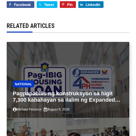
Facebook
Tweet
Pin
LinkedIn
RELATED ARTICLES
NATIONAL
Pagpapabilis ng konstruksyon sa higit
7,300 kabahayan sa ilalim ng Expanded
4PH, posible na sa pagtutulungan ng Pag-
Michael Peronce
August 8, 2026
IBIG at P.A. Alvarez