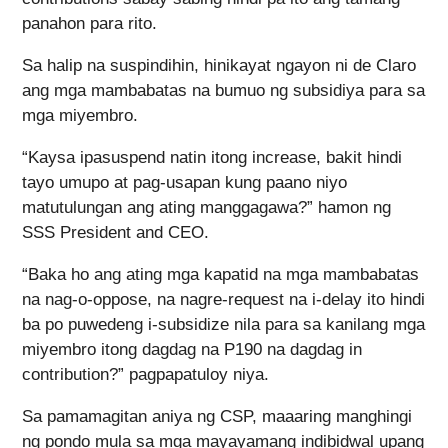
panahon para rito.
Sa halip na suspindihin, hinikayat ngayon ni de Claro
ang mga mambabatas na bumuo ng subsidiya para sa
mga miyembro.
“Kaysa ipasuspend natin itong increase, bakit hindi
tayo umupo at pag-usapan kung paano niyo
matutulungan ang ating manggagawa?” hamon ng
SSS President and CEO.
“Baka ho ang ating mga kapatid na mga mambabatas
na nag-o-oppose, na nagre-request na i-delay ito hindi
ba po puwedeng i-subsidize nila para sa kanilang mga
miyembro itong dagdag na P190 na dagdag in
contribution?” pagpapatuloy niya.
Sa pamamagitan aniya ng CSP, maaaring manghingi
ng pondo mula sa mga mayayamang indibidwal upang