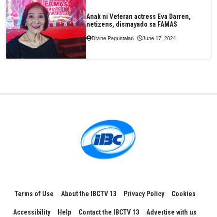
Anak ni Veteran actress Eva Darren,
netizens, dismayado sa FAMAS
Divine Paguntalan
June 17, 2024
Terms of Use
About the IBCTV 13
Privacy Policy
Cookies
Accessibility
Help
Contact the IBCTV 13
Advertise with us