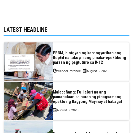
LATEST HEADLINE
PBBM, binigyan ng kapangyarihan ang
DepEd na tukuyin ang pinaka-epektibong
paraan ng pagtuturo sa K-12
Michael Peronce
August 6, 2026
Malacañang: Full alert na ang
pamahalaan sa harap ng pinagsamang
epekto ng Bagyong Maymay at habagat
August 6, 2026