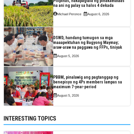
Pilipinas, nakapagtala ng pinakamataas
na ani ng palay sa halos 4 dekada
Michael Peronce
August 6, 2026
DSWD, handang tumugon sa mga
maaapektuhan ng Bagyong Maymay;
araw-araw na paggawa ng FFPs, tiniyak
August 5, 2026
PBBM, pinalawig ang pagtanggap ng
benepisyo ng 4Ps members lampas sa
maximum 7-year-period
August 5, 2026
INTERESTING TOPICS