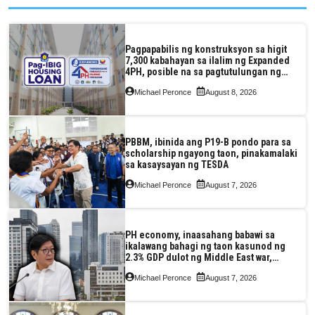
Pagpapabilis ng konstruksyon sa higit
7,300 kabahayan sa ilalim ng Expanded
4PH, posible na sa pagtutulungan ng
Pag-IBIG at P.A. Alvarez
Michael Peronce
August 8, 2026
PBBM, ibinida ang P19-B pondo para sa
scholarship ngayong taon, pinakamalaki
sa kasaysayan ng TESDA
Michael Peronce
August 7, 2026
PH economy, inaasahang babawi sa
ikalawang bahagi ng taon kasunod ng
2.3% GDP dulot ng Middle East war,
pagkaantala ng public construction
Michael Peronce
August 7, 2026