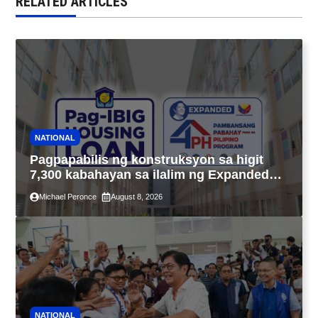
RELATED ARTICLES
NATIONAL
Pagpapabilis ng konstruksyon sa higit
7,300 kabahayan sa ilalim ng Expanded
4PH, posible na sa pagtutulungan ng Pag-
Michael Peronce
August 8, 2026
IBIG at P.A. Alvarez
NATIONAL