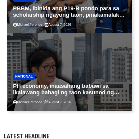
PBBM, ibinida ang P19-B pondo para sa
scholarship ngayong taon, pinakamalaki
sa kasaysayan ng TESDA
Michael Peronce
August 7, 2026
NATIONAL
PH economy, inaasahang babawi sa
ikalawang bahagi ng taon kasunod ng
2.3% GDP dulot ng Middle East war,
Michael Peronce
August 7, 2026
pagkaantala ng public construction
LATEST HEADLINE