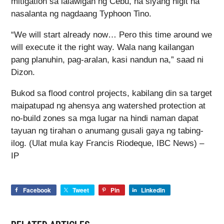
mitigation sa lalawigan ng Cebu, na siyang higit na
nasalanta ng nagdaang Typhoon Tino.
“We will start already now… Pero this time around we
will execute it the right way. Wala nang kailangan
pang planuhin, pag-aralan, kasi nandun na,” saad ni
Dizon.
Bukod sa flood control projects, kabilang din sa target
maipatupad ng ahensya ang watershed protection at
no-build zones sa mga lugar na hindi naman dapat
tayuan ng tirahan o anumang gusali gaya ng tabing-
ilog. (Ulat mula kay Francis Riodeque, IBC News) –
IP
Facebook
Tweet
Pin
LinkedIn