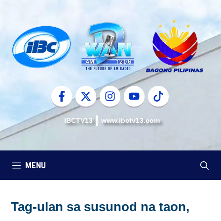
Skip
to
content
IBCTV13
www.ibctv13.com
MENU
Tag-ulan sa susunod na taon,