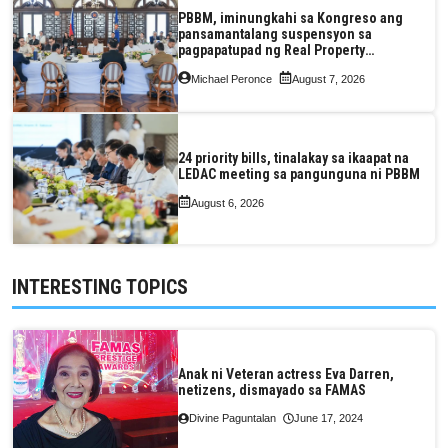
PBBM, iminungkahi sa Kongreso ang
pansamantalang suspensyon sa
pagpapatupad ng Real Property
Valuation and Assessment Reform Act
Michael Peronce
August 7, 2026
24 priority bills, tinalakay sa ikaapat na
LEDAC meeting sa pangunguna ni PBBM
August 6, 2026
INTERESTING TOPICS
Anak ni Veteran actress Eva Darren,
netizens, dismayado sa FAMAS
Divine Paguntalan
June 17, 2024