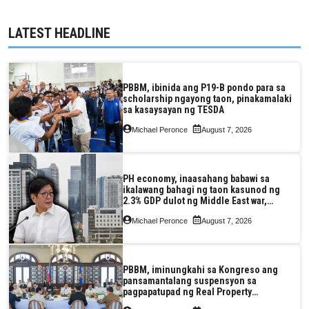
LATEST HEADLINE
PBBM, ibinida ang P19-B pondo para sa
scholarship ngayong taon, pinakamalaki
sa kasaysayan ng TESDA
Michael Peronce
August 7, 2026
PH economy, inaasahang babawi sa
ikalawang bahagi ng taon kasunod ng
2.3% GDP dulot ng Middle East war,
pagkaantala ng public construction
Michael Peronce
August 7, 2026
PBBM, iminungkahi sa Kongreso ang
pansamantalang suspensyon sa
pagpapatupad ng Real Property
Valuation and Assessment Reform Act