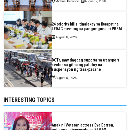
Michael Peronce
August 7, 2026
24 priority bills, tinalakay sa ikaapat na
LEDAC meeting sa pangunguna ni PBBM
August 6, 2026
DOTr, may dagdag suporta sa transport
sector sa gitna ng patuloy na
suspensyon ng taas-pasahe
August 6, 2026
INTERESTING TOPICS
Anak ni Veteran actress Eva Darren,
netizens, dismayado sa FAMAS