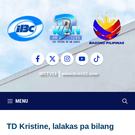
Skip
to
content
IBCTV13
www.ibctv13.com
MENU
TD Kristine, lalakas pa bilang