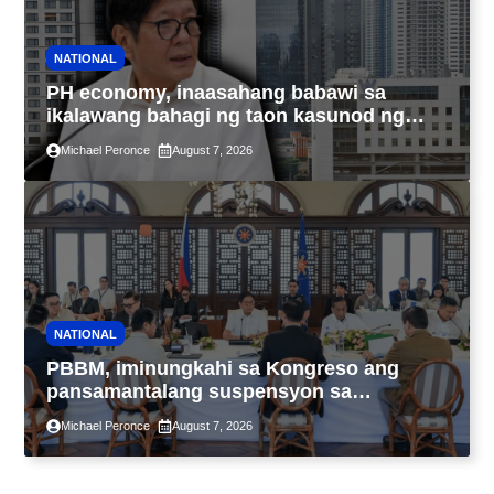
NATIONAL
PH economy, inaasahang babawi sa
ikalawang bahagi ng taon kasunod ng
2.3% GDP dulot ng Middle East war,
Michael Peronce
August 7, 2026
pagkaantala ng public construction
NATIONAL
PBBM, iminungkahi sa Kongreso ang
pansamantalang suspensyon sa
pagpapatupad ng Real Property Valuation
Michael Peronce
August 7, 2026
and Assessment Reform Act