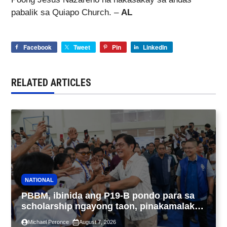
pabalik sa Quiapo Church. –
AL
Facebook
Tweet
Pin
LinkedIn
RELATED ARTICLES
NATIONAL
PBBM, ibinida ang P19-B pondo para sa
scholarship ngayong taon, pinakamalaki
sa kasaysayan ng TESDA
Michael Peronce
August 7, 2026