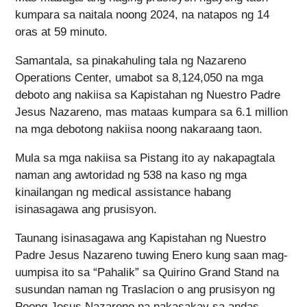
kumpara sa naitala noong 2024, na natapos ng 14
oras at 59 minuto.
Samantala, sa pinakahuling tala ng Nazareno
Operations Center, umabot sa 8,124,050 na mga
deboto ang nakiisa sa Kapistahan ng Nuestro Padre
Jesus Nazareno, mas mataas kumpara sa 6.1 million
na mga debotong nakiisa noong nakaraang taon.
Mula sa mga nakiisa sa Pistang ito ay nakapagtala
naman ang awtoridad ng 538 na kaso ng mga
kinailangan ng medical assistance habang
isinasagawa ang prusisyon.
Taunang isinasagawa ang Kapistahan ng Nuestro
Padre Jesus Nazareno tuwing Enero kung saan mag-
uumpisa ito sa “Pahalik” sa Quirino Grand Stand na
susundan naman ng Traslacion o ang prusisyon ng
Poong Jesus Nazareno na nakasakay sa andas