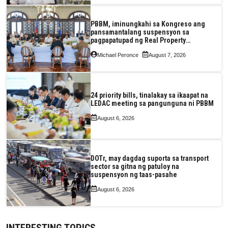
PBBM, iminungkahi sa Kongreso ang
pansamantalang suspensyon sa
pagpapatupad ng Real Property
Valuation and Assessment Reform Act
Michael Peronce
August 7, 2026
24 priority bills, tinalakay sa ikaapat na
LEDAC meeting sa pangunguna ni PBBM
August 6, 2026
DOTr, may dagdag suporta sa transport
sector sa gitna ng patuloy na
suspensyon ng taas-pasahe
August 6, 2026