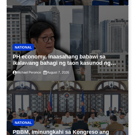
NATIONAL
PH economy, inaasahang babawi sa
ikalawang bahagi ng taon kasunod ng
2.3% GDP dulot ng Middle East war,
Michael Peronce
August 7, 2026
pagkaantala ng public construction
NATIONAL
PBBM, iminungkahi sa Kongreso ang