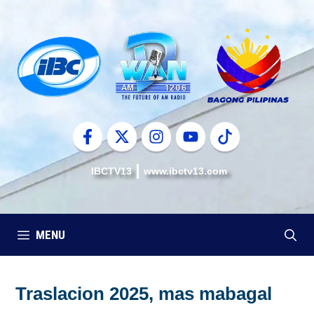
Skip
to
content
IBCTV13
www.ibctv13.com
MENU
Traslacion 2025, mas mabagal