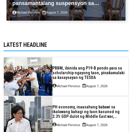
pansamantalang suspensyon sa
pagpapatupad ng Real Property Valuation
Michael Peronce
August 7, 2026
and Assessment Reform Act
LATEST HEADLINE
PBBM, ibinida ang P19-B pondo para sa
scholarship ngayong taon, pinakamalaki
sa kasaysayan ng TESDA
Michael Peronce
August 7, 2026
PH economy, inaasahang babawi sa
ikalawang bahagi ng taon kasunod ng
2.3% GDP dulot ng Middle East war,
pagkaantala ng public construction
Michael Peronce
August 7, 2026