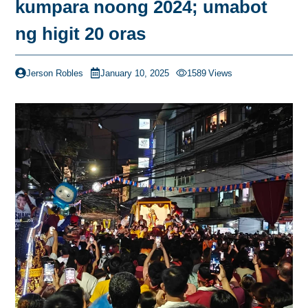
kumpara noong 2024; umabot
ng higit 20 oras
Jerson Robles
January 10, 2025
1589
Views