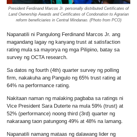
President Ferdinand Marcos Jr. personally distributed Certificates of
Land Ownership Awards and Certificates of Condonation to Agrarian
reform beneficiaries in Central Mindanao. (Photo from PCO)
Napanatili ni Pangulong Ferdinand Marcos Jr. ang
magandang lagay ng kanyang trust at satisfaction
rating mula sa mayorya ng mga Pilipino, batay sa
survey ng OCTA research.
Sa datos ng fourth (4th) quarter survey ng polling
firm, nakakuha ang Pangulo ng 65% trust rating at
64% na performance rating.
Nakitaan naman ng malaking pagbaba sa ratings ni
Vice President Sara Duterte na mula 59% (trust) at
52% (performance) noong third (3rd) quarter ng
nakaraang taon patungong 49% at 48% na lamang.
Napanatili namang mataas ng dalawang lider ng