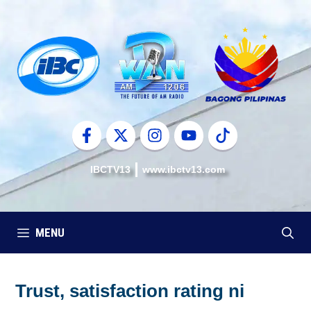
Skip
to
content
IBCTV13
www.ibctv13.com
MENU
Trust, satisfaction rating ni