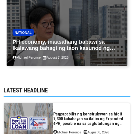
NATIONAL
PH economy, inaasahang babawi sa
ikalawang bahagi ng taon kasunod ng
2.3% GDP dulot ng Middle East war,
Michael Peronce
August 7, 2026
pagkaantala ng public construction
LATEST HEADLINE
Pagpapabilis ng konstruksyon sa higit
7,300 kabahayan sa ilalim ng Expanded
4PH, posible na sa pagtutulungan ng
Pag-IBIG at P.A. Alvarez
Michael Peronce
August 8, 2026