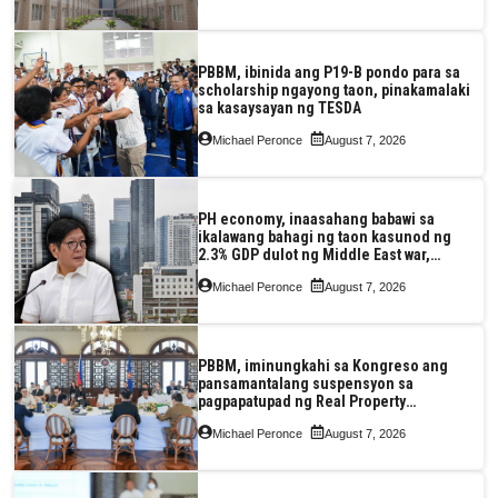
PBBM, ibinida ang P19-B pondo para sa
scholarship ngayong taon, pinakamalaki
sa kasaysayan ng TESDA
Michael Peronce
August 7, 2026
PH economy, inaasahang babawi sa
ikalawang bahagi ng taon kasunod ng
2.3% GDP dulot ng Middle East war,
pagkaantala ng public construction
Michael Peronce
August 7, 2026
PBBM, iminungkahi sa Kongreso ang
pansamantalang suspensyon sa
pagpapatupad ng Real Property
Valuation and Assessment Reform Act
Michael Peronce
August 7, 2026