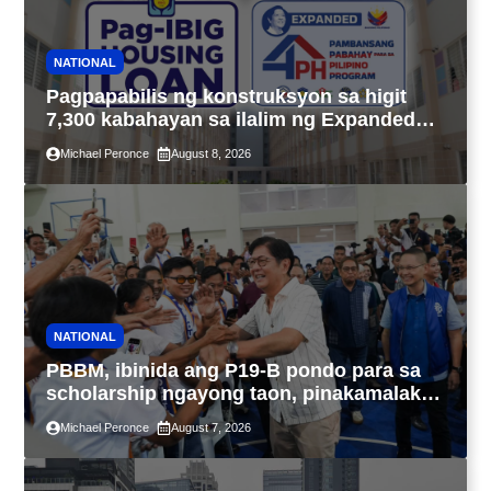
NATIONAL
Pagpapabilis ng konstruksyon sa higit
7,300 kabahayan sa ilalim ng Expanded
4PH, posible na sa pagtutulungan ng Pag-
Michael Peronce
August 8, 2026
IBIG at P.A. Alvarez
NATIONAL
PBBM, ibinida ang P19-B pondo para sa
scholarship ngayong taon, pinakamalaki
sa kasaysayan ng TESDA
Michael Peronce
August 7, 2026