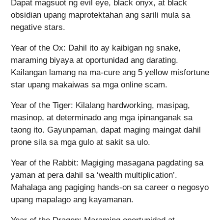
Dapat magsuot ng evil eye, black onyx, at black
obsidian upang maprotektahan ang sarili mula sa
negative stars.
Year of the Ox: Dahil ito ay kaibigan ng snake,
maraming biyaya at oportunidad ang darating.
Kailangan lamang na ma-cure ang 5 yellow misfortune
star upang makaiwas sa mga online scam.
Year of the Tiger: Kilalang hardworking, masipag,
masinop, at determinado ang mga ipinanganak sa
taong ito. Gayunpaman, dapat maging maingat dahil
prone sila sa mga gulo at sakit sa ulo.
Year of the Rabbit: Magiging masagana pagdating sa
yaman at pera dahil sa ‘wealth multiplication’.
Mahalaga ang pagiging hands-on sa career o negosyo
upang mapalago ang kayamanan.