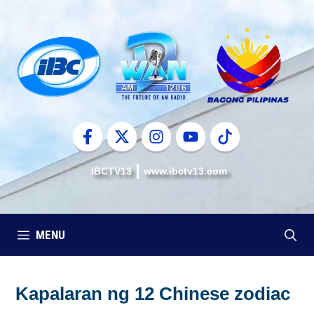
Skip
to
content
IBCTV13
www.ibctv13.com
MENU
Kapalaran ng 12 Chinese zodiac