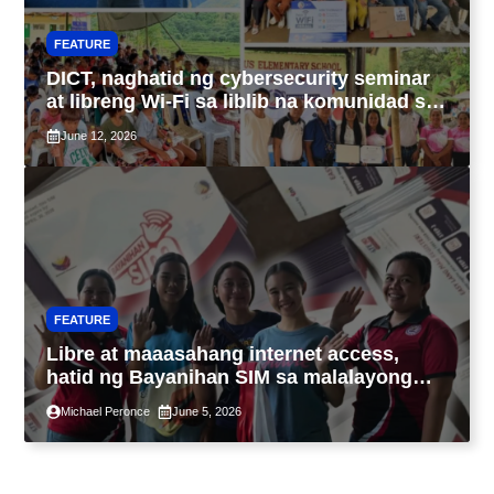
FEATURE
DICT, naghatid ng cybersecurity seminar
at libreng Wi-Fi sa liblib na komunidad sa
Tarlac
June 12, 2026
FEATURE
Libre at maaasahang internet access,
hatid ng Bayanihan SIM sa malalayong
komunidad sa Guimaras
Michael Peronce
June 5, 2026