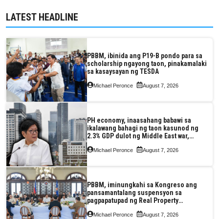
LATEST HEADLINE
PBBM, ibinida ang P19-B pondo para sa
scholarship ngayong taon, pinakamalaki
sa kasaysayan ng TESDA
Michael Peronce
August 7, 2026
PH economy, inaasahang babawi sa
ikalawang bahagi ng taon kasunod ng
2.3% GDP dulot ng Middle East war,
pagkaantala ng public construction
Michael Peronce
August 7, 2026
PBBM, iminungkahi sa Kongreso ang
pansamantalang suspensyon sa
pagpapatupad ng Real Property
Valuation and Assessment Reform Act
Michael Peronce
August 7, 2026