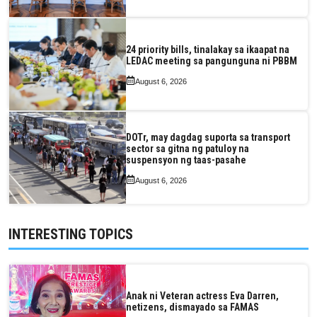
24 priority bills, tinalakay sa ikaapat na
LEDAC meeting sa pangunguna ni PBBM
August 6, 2026
DOTr, may dagdag suporta sa transport
sector sa gitna ng patuloy na
suspensyon ng taas-pasahe
August 6, 2026
INTERESTING TOPICS
Anak ni Veteran actress Eva Darren,
netizens, dismayado sa FAMAS