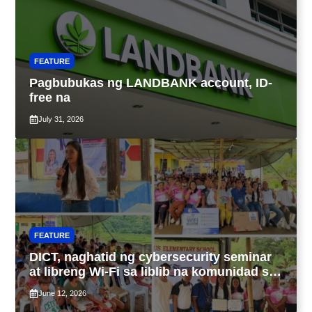
FEATURE
Pagbubukas ng LANDBANK account, ID-
free na
July 31, 2026
FEATURE
DICT, naghatid ng cybersecurity seminar
at libreng Wi-Fi sa liblib na komunidad sa
Tarlac
June 12, 2026