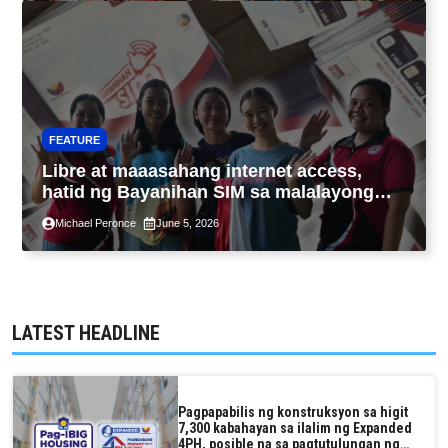
FEATURE
Libre at maaasahang internet access,
hatid ng Bayanihan SIM sa malalayong
komunidad sa Guimaras
Michael Peronce
June 5, 2026
LATEST HEADLINE
Pagpapabilis ng konstruksyon sa higit
7,300 kabahayan sa ilalim ng Expanded
4PH, posible na sa pagtutulungan ng