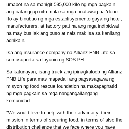
umabot na sa mahigit 595,000 kilo ng mga pagkain
ang natanggap nito mula sa mga tinatawag na ‘donor.’
Ito ay binubuo ng mga establisyemento gaya ng hotel,
manufacturers, at factory pati na ang mga indibidwal
na may busilak ang puso at nais makiisa sa kanilang
adhikain.
Isa ang insurance company na Allianz PNB Life sa
sumusuporta sa layunin ng SOS PH.
Sa katunayan, isang truck ang ipinagkaloob ng Allianz
PNB Life para mas mapadali ang pagsasagawa ng
misyon ng food rescue foundation na makapaghatid
ng mga pagkain sa mga nangangailangang
komunidad.
“We would love to help with their advocacy, their
mission in terms of securing food, in terms of also the
distribution challenge that we face where you have