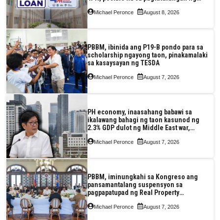
Pag-IBIG at P.A. Alvarez
Michael Peronce
August 8, 2026
PBBM, ibinida ang P19-B pondo para sa
scholarship ngayong taon, pinakamalaki
sa kasaysayan ng TESDA
Michael Peronce
August 7, 2026
PH economy, inaasahang babawi sa
ikalawang bahagi ng taon kasunod ng
2.3% GDP dulot ng Middle East war,
pagkaantala ng public construction
Michael Peronce
August 7, 2026
PBBM, iminungkahi sa Kongreso ang
pansamantalang suspensyon sa
pagpapatupad ng Real Property
Valuation and Assessment Reform Act
Michael Peronce
August 7, 2026