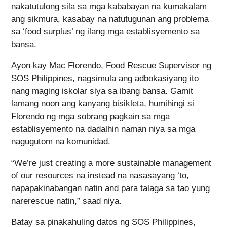
nakatutulong sila sa mga kababayan na kumakalam
ang sikmura, kasabay na natutugunan ang problema
sa ‘food surplus’ ng ilang mga establisyemento sa
bansa.
Ayon kay Mac Florendo, Food Rescue Supervisor ng
SOS Philippines, nagsimula ang adbokasiyang ito
nang maging iskolar siya sa ibang bansa. Gamit
lamang noon ang kanyang bisikleta, humihingi si
Florendo ng mga sobrang pagkain sa mga
establisyemento na dadalhin naman niya sa mga
nagugutom na komunidad.
“We’re just creating a more sustainable management
of our resources na instead na nasasayang ‘to,
napapakinabangan natin and para talaga sa tao yung
narerescue natin,” saad niya.
Batay sa pinakahuling datos ng SOS Philippines,