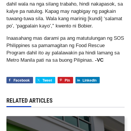
dahil wala na nga silang trabaho, hindi nakapasok, sa
kalye pa natulog. Kapag may nagbigay ng pagkain
tuwang-tuwa sila. Wala kang marinig [kundi] ‘salamat
po’, ‘pagpalain kayo’,” kwento ni Bobier.
Inaasahang mas darami pa ang matutulungan ng SOS
Philippines sa pamamagitan ng Food Rescue
Program dahil ito ay palalawakin pa hindi lamang sa
Metro Manila pati na sa buong Pilipinas.
-VC
Facebook
Tweet
Pin
LinkedIn
RELATED ARTICLES