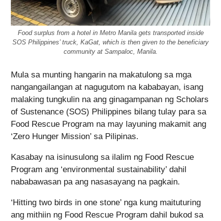
Food surplus from a hotel in Metro Manila gets transported inside
SOS Philippines’ truck, KaGat, which is then given to the beneficiary
community at Sampaloc, Manila.
Mula sa munting hangarin na makatulong sa mga
nangangailangan at nagugutom na kababayan, isang
malaking tungkulin na ang ginagampanan ng Scholars
of Sustenance (SOS) Philippines bilang tulay para sa
Food Rescue Program na may layuning makamit ang
‘Zero Hunger Mission’ sa Pilipinas.
Kasabay na isinusulong sa ilalim ng Food Rescue
Program ang ‘environmental sustainability’ dahil
nababawasan pa ang nasasayang na pagkain.
‘Hitting two birds in one stone’ nga kung maituturing
ang mithiin ng Food Rescue Program dahil bukod sa