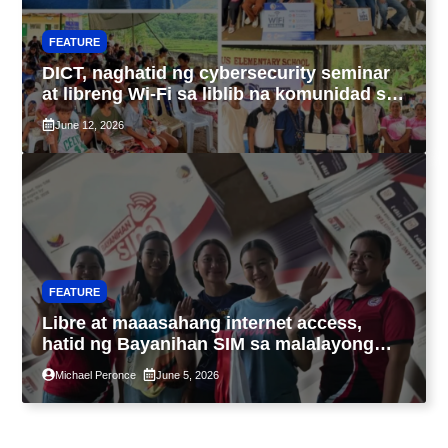
FEATURE
DICT, naghatid ng cybersecurity seminar
at libreng Wi-Fi sa liblib na komunidad sa
Tarlac
June 12, 2026
FEATURE
Libre at maaasahang internet access,
hatid ng Bayanihan SIM sa malalayong
komunidad sa Guimaras
Michael Peronce
June 5, 2026