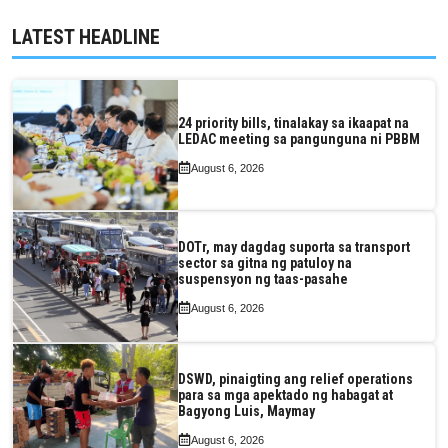
LATEST HEADLINE
24 priority bills, tinalakay sa ikaapat na
LEDAC meeting sa pangunguna ni PBBM
August 6, 2026
DOTr, may dagdag suporta sa transport
sector sa gitna ng patuloy na
suspensyon ng taas-pasahe
August 6, 2026
DSWD, pinaigting ang relief operations
para sa mga apektado ng habagat at
Bagyong Luis, Maymay
August 6, 2026