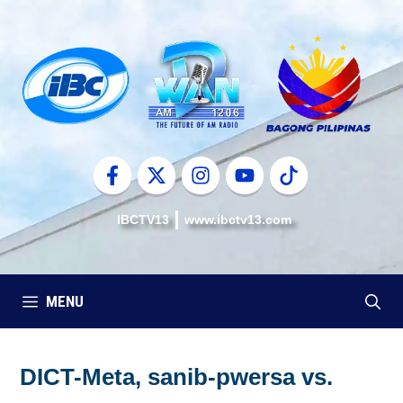
Skip
to
content
IBCTV13
www.ibctv13.com
MENU
DICT-Meta, sanib-pwersa vs.