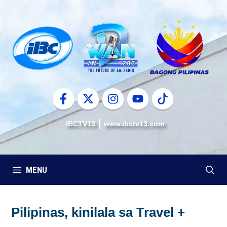
Skip
to
content
IBCTV13
www.ibctv13.com
MENU
Pilipinas, kinilala sa Travel +