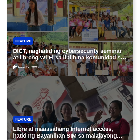
FEATURE
DICT, naghatid ng cybersecurity seminar
at libreng Wi-Fi sa liblib na komunidad sa
Tarlac
June 12, 2026
FEATURE
Libre at maaasahang internet access,
hatid ng Bayanihan SIM sa malalayong