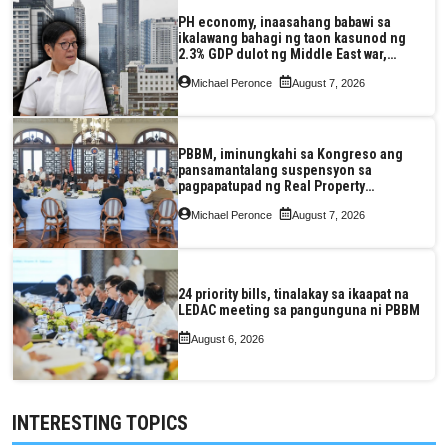
PH economy, inaasahang babawi sa
ikalawang bahagi ng taon kasunod ng
2.3% GDP dulot ng Middle East war,
pagkaantala ng public construction
Michael Peronce
August 7, 2026
PBBM, iminungkahi sa Kongreso ang
pansamantalang suspensyon sa
pagpapatupad ng Real Property
Valuation and Assessment Reform Act
Michael Peronce
August 7, 2026
24 priority bills, tinalakay sa ikaapat na
LEDAC meeting sa pangunguna ni PBBM
August 6, 2026
INTERESTING TOPICS