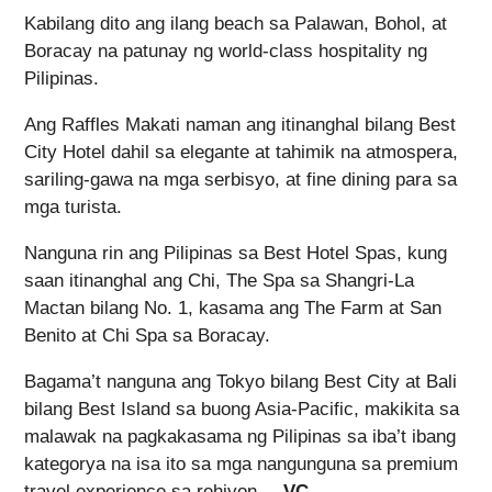
Kabilang dito ang ilang beach sa Palawan, Bohol, at
Boracay na patunay ng world-class hospitality ng
Pilipinas.
Ang Raffles Makati naman ang itinanghal bilang Best
City Hotel dahil sa elegante at tahimik na atmospera,
sariling-gawa na mga serbisyo, at fine dining para sa
mga turista.
Nanguna rin ang Pilipinas sa Best Hotel Spas, kung
saan itinanghal ang Chi, The Spa sa Shangri-La
Mactan bilang No. 1, kasama ang The Farm at San
Benito at Chi Spa sa Boracay.
Bagama’t nanguna ang Tokyo bilang Best City at Bali
bilang Best Island sa buong Asia-Pacific, makikita sa
malawak na pagkakasama ng Pilipinas sa iba’t ibang
kategorya na isa ito sa mga nangunguna sa premium
travel experience sa rehiyon.
– VC