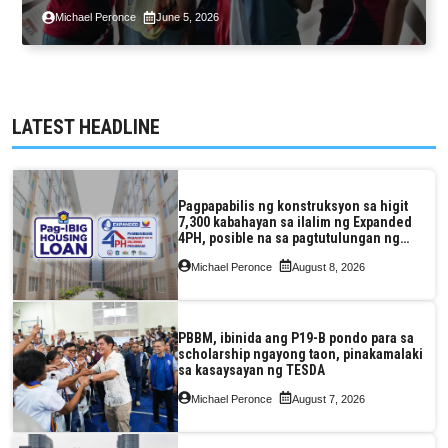
komunidad sa Guimaras
Michael Peronce
June 5, 2026
LATEST HEADLINE
Pagpapabilis ng konstruksyon sa higit
7,300 kabahayan sa ilalim ng Expanded
4PH, posible na sa pagtutulungan ng
Pag-IBIG at P.A. Alvarez
Michael Peronce
August 8, 2026
PBBM, ibinida ang P19-B pondo para sa
scholarship ngayong taon, pinakamalaki
sa kasaysayan ng TESDA
Michael Peronce
August 7, 2026