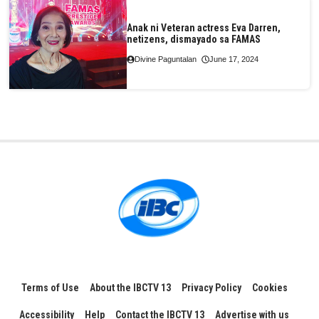
Anak ni Veteran actress Eva Darren,
netizens, dismayado sa FAMAS
Divine Paguntalan
June 17, 2024
Terms of Use
About the IBCTV 13
Privacy Policy
Cookies
Accessibility
Help
Contact the IBCTV 13
Advertise with us