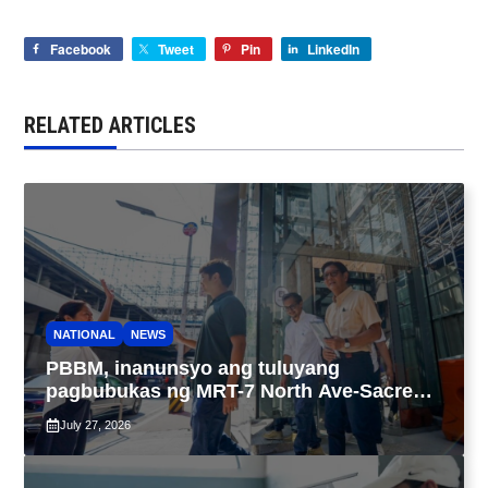
Facebook
Tweet
Pin
LinkedIn
RELATED ARTICLES
NATIONAL
NEWS
PBBM, inanunsyo ang tuluyang
pagbubukas ng MRT-7 North Ave-Sacred
Heart, NSCR Valenzuela-Malolos sa
July 27, 2026
susunod na taon