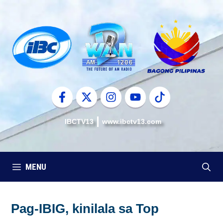
Skip
to
content
IBCTV13
www.ibctv13.com
MENU
Pag-IBIG, kinilala sa Top