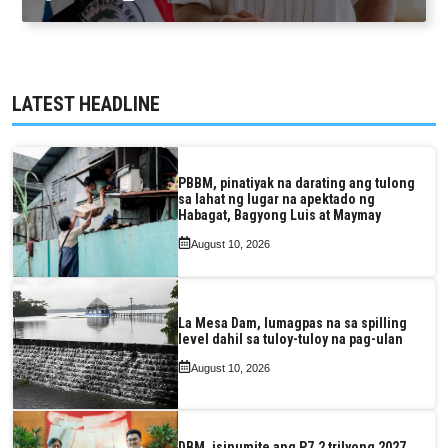
LATEST HEADLINE
PBBM, pinatiyak na darating ang tulong
sa lahat ng lugar na apektado ng
Habagat, Bagyong Luis at Maymay
August 10, 2026
La Mesa Dam, lumagpas na sa spilling
level dahil sa tuloy-tuloy na pag-ulan
August 10, 2026
DBM, isinumite ang P7.2 trilyong 2027