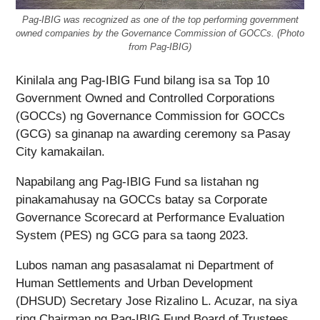
Pag-IBIG was recognized as one of the top performing government
owned companies by the Governance Commission of GOCCs. (Photo
from Pag-IBIG)
Kinilala ang Pag-IBIG Fund bilang isa sa Top 10
Government Owned and Controlled Corporations
(GOCCs) ng Governance Commission for GOCCs
(GCG) sa ginanap na awarding ceremony sa Pasay
City kamakailan.
Napabilang ang Pag-IBIG Fund sa listahan ng
pinakamahusay na GOCCs batay sa Corporate
Governance Scorecard at Performance Evaluation
System (PES) ng GCG para sa taong 2023.
Lubos naman ang pasasalamat ni Department of
Human Settlements and Urban Development
(DHSUD) Secretary Jose Rizalino L. Acuzar, na siya
ring Chairman ng Pag-IBIG Fund Board of Trustees