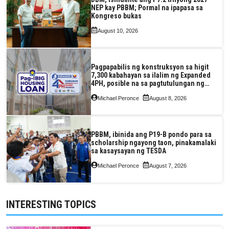
NEP kay PBBM; Pormal na ipapasa sa
Kongreso bukas
August 10, 2026
Pagpapabilis ng konstruksyon sa higit
7,300 kabahayan sa ilalim ng Expanded
4PH, posible na sa pagtutulungan ng
Pag-IBIG at P.A. Alvarez
Michael Peronce
August 8, 2026
PBBM, ibinida ang P19-B pondo para sa
scholarship ngayong taon, pinakamalaki
sa kasaysayan ng TESDA
Michael Peronce
August 7, 2026
INTERESTING TOPICS