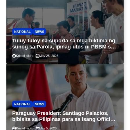
NATIONAL
NEWS
Tuluy-tuloy na suporta sa mga biktima ng
sunog sa Parola, ipinag-utos ni PBBM sa
DSWD
Kristel Isidro
May 25, 2026
NATIONAL
NEWS
Paraguay President Santiago Palacios,
bibisita sa Pilipinas para sa isang Official
Visit sa Mayo 11
Kristel Isidro
May 5, 2026